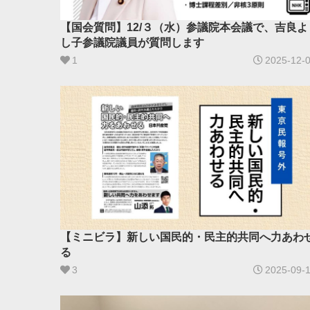
【国会質問】12/３（水）参議院本会議で、吉良よ
し子参議院議員が質問します
1
2025-12-
【ミニビラ】新しい国民的・民主的共同へ力あわ
る
3
2025-09-