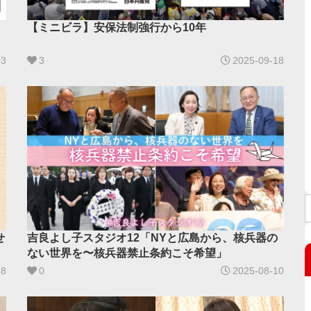
【ミニビラ】安保法制強行から10年
03
3
2025-09-18
せ
吉良よし子スタジオ12「NYと広島から、核兵器の
ない世界を〜核兵器禁止条約こそ希望」
18
0
2025-08-10