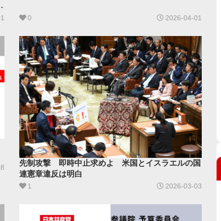
公
01
0
2026-04-01
先制攻撃 即時中止求めよ 米国とイスラエルの国
08
連憲章違反は明白
1
2026-03-03