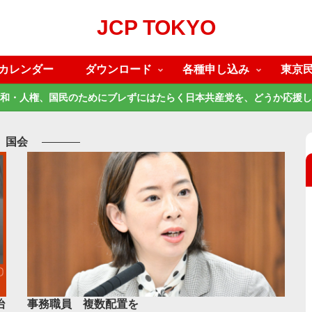
JCP TOKYO
カレンダー
ダウンロード
各種申し込み
東京
和・人権、国民のためにブレずにはたらく日本共産党を、どうか応援し
国会
治
事務職員 複数配置を