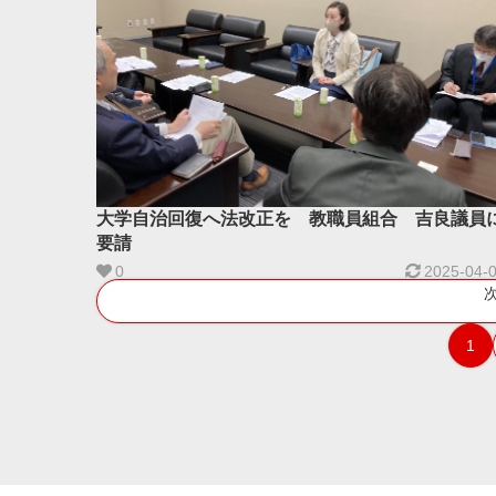
大学自治回復へ法改正を 教職員組合 吉良議員
要請
0
2025-04-
1