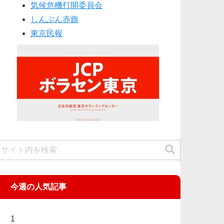
気候危機打開委員会
しんぶん赤旗
東京民報
今週の人気記事