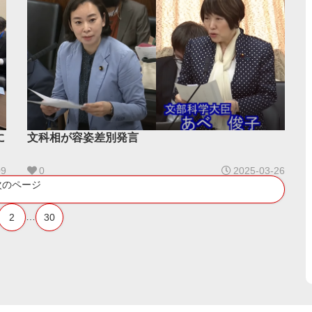
に
文科相が容姿差別発言
09
0
2025-03-26
次のページ
…
2
30