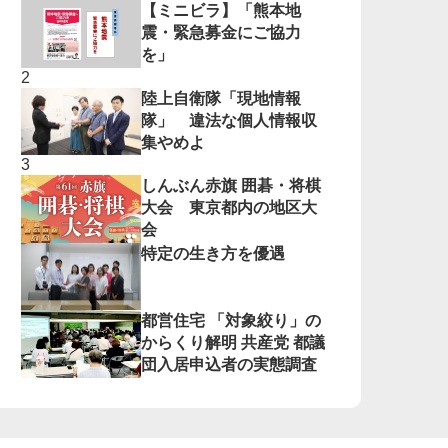
【ミニビラ】「熊本地
震・緊急募金にご協力
を」
陸上自衛隊「現地情報
隊」 違法な個人情報収
集やめよ
しんぶん赤旗 囲碁・将棋
大会 東京都内の地区大
会
特定の生き方を優遇
都営住宅 「対象絞り」の
からくり解明 共産党 都議
団入居申込者の実態調査