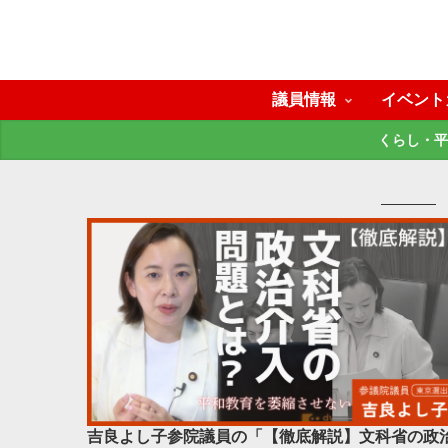
議員情報
イベント
くらし・平
吉良よし子参院議員の「【徹底解説】文科省の政