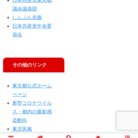
日本共産党東京都
演
留
い
説
米
議会議員団
を
しんぶん赤旗
行
日本共産党中央委
い
員会
ま
す
その他のリンク
東京都公式ホーム
ページ
新型コロナウイル
ス・都内の最新感
染動向
東京民報