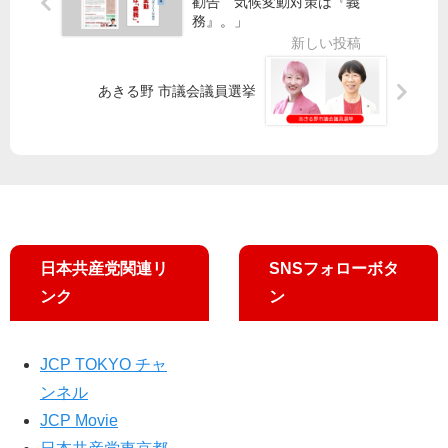
勧告 気候変動対策は『義
者
呼
日
学
務』。」
に
び
（
で
発
か
金
も
信
け
）
」
あきる野 市議会議員選挙
／
人
池
ア
小
ら
袋
ン
池
懇
駅
ケ
・
談
西
ー
吉
会
口
ト
良
8.1
に
氏
5
生
と
終
徒
日本共産党関連リ
SNSフォローボタ
交
戦
ら
流
ンク
ン
の
声
参
日
院
80
東
選
周
京
JCP TOKYO チャ
勝
年
・
ンネル
利
街
東
JCP Movie
へ
頭
久
集