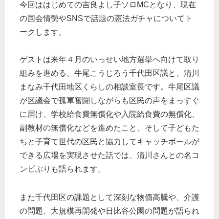
今回ははじめての吉良よし子ソロMCとなり、現在
の国会情勢やSNSで話題の憲法ガチャについてト
ークします。
ゲストは来年４月のいっせい地方選挙へ向けて取り
組みを進める、牛尾こうじろう千代田区議と、清川
まなみ千代田地区くらしの相談室長です。牛尾区議
が区議会で孤軍奮闘しながらも区民の声をまっすぐ
に届け、学校給食費無償化や入院給食費の無償化、
副教材の無償化などを進めたこと、そして子どもた
ちと子育て世代の区民と協力してキャッチボールが
できる広場を実現させた話では、清川さんとの名コ
ンビぶりも語られます。
また千代田区の課題として深刻な物価高騰や、介護
の問題、大規模再開発や日比谷公園の問題が語られ