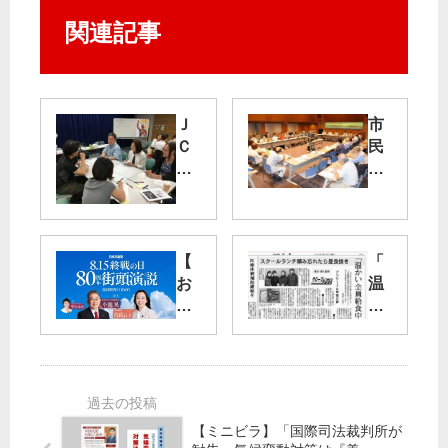
関連記事
Ｊ
市
Ｃ
民
Ｐ
・
サ
野
ポ
党
ー
で
タ
都
【
「
ー
政
お
温
Ｓ
転
知
か
Ｎ
換
ら
い
Ｓ
都
せ
全
活
知
】
員
用
事
８
給
し
選
月
食
【ミニビラ】「国際司法裁判所が
若
15
中