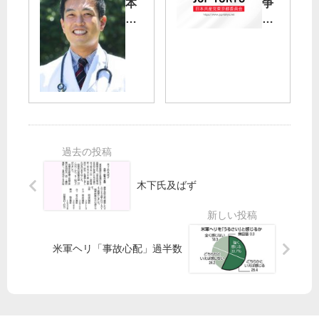
行
】
本
争
中
杉
共
法
止
並
産
案
求
区
党
廃
め
長
衆
案
よ
が
院
へ
公
比
総
共
用
例
が
産
車
予
か
党
で
定
り
都
選
候
行
議
挙
補
動
木下氏及ばず
団
応
（
が
援
第
都
も
３
に
／
次
米軍ヘリ「事故心配」過半数
要
共
）
請
産
を
党
発
・
表
金
／