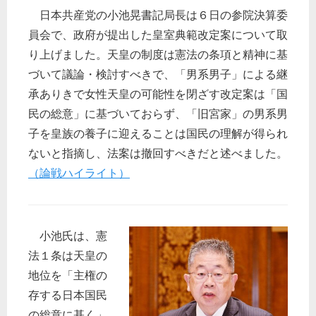
日本共産党の小池晃書記局長は６日の参院決算委
員会で、政府が提出した皇室典範改定案について取
り上げました。天皇の制度は憲法の条項と精神に基
づいて議論・検討すべきで、「男系男子」による継
承ありきで女性天皇の可能性を閉ざす改定案は「国
民の総意」に基づいておらず、「旧宮家」の男系男
子を皇族の養子に迎えることは国民の理解が得られ
ないと指摘し、法案は撤回すべきだと述べました。
（論戦ハイライト）
小池氏は、憲
法１条は天皇の
地位を「主権の
存する日本国民
の総意に基く」