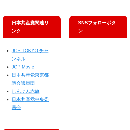
子
谷
健
川
太
智
日本共産党関連リ
SNSフォローボタ
郎
行
区
氏
ンク
ン
議
が
が
東
追
京
JCP TOKYO チャ
及
ブ
ンネル
ロ
JCP Movie
ッ
日本共産党東京都
ク
の
議会議員団
候
しんぶん赤旗
補
日本共産党中央委
者
に
員会