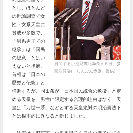
とし、ほとんど
の世論調査で女
性・女系天皇に
賛成が多数で、
「男系男子での
継承」は「国民
の総意」とはい
質問する小池晃書記局長＝６日、参
えないと指摘。
院決算委(「しんぶん赤旗」提供)
首相は「日本の
歴史と伝統」と
強調するが、同１条が「日本国民統合の象徴」と定
める天皇を、男性に限定する合理的理由はなく、天
皇は「万世一系」などとする天皇絶対の明治憲法下
とは根本的に異なると断じました。