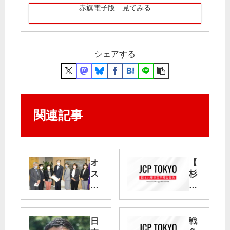
赤旗電子版 見てみる
シェアする
関連記事
オ
【
ス
杉
プ
並
レ
区
イ
議
飛
会
日
戦