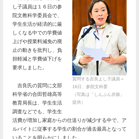
し子議員は１６日の参
院文教科学委員会で、
学生生活が経済的に厳
しくなる中での学費値
上げや授業料減免の廃
止の動きを批判し、負
担軽減と学費値下げを
要求しました。
質問する吉良よし子議員＝
吉良氏の質問に文部
16日、参院文科委
科学省の合田哲雄高等
（写真は「しんぶん赤旗」
提供）
教育局長は、学生生活
調査などでも、学生生
活費が増加し家庭からの仕送りが減少する中で、ア
ルバイトに従事する学生の割合が過去最高となって
いることを明らかにしました。