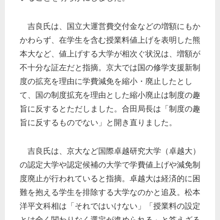
吉良氏は、国立大運営費交付金などの増額にもか
かわらず、在学生を含む授業料値上げを表明した熊
本大など、値上げする大学が相次ぐ状況は、増額が
不十分な証左だと指摘。京大では国の修学支援新制
度の拡充を理由に学費減免を縮小・廃止したとし
て、国の制度拡充を理由とした縮小廃止は制度の趣
旨に反するとただしました。合田局長は「制度の趣
旨に反するものでない」と開き直りました。
吉良氏は、京大など国際卓越研究大学（卓越大）
の認定大学や認定候補の大学で学費値上げや減免制
度廃止が行われていると指摘。卓越大は経済的に困
難を抱える学生を排除する大学なのかと追及。松本
洋平文科相は「それではいけない」「授業料の設定
とは全く関わりなく選定が進められる」と答えざる