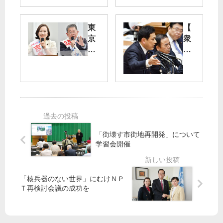
強
選
行
】
は
Ｐ
東
【
ギ
Ｃ
京
衆
ャ
Ｒ
・
院
ン
検
池
予
ブ
査
袋
算
ル
・
委
ー
医
日
】
中
療
本
「
止
や
共
桜
含
介
産
」
「街壊す市街地再開発」について
め
護
党
公
学習会開催
真
・
の
文
剣
保
街
書
な
健
頭
廃
「核兵器のない世界」にむけＮＰ
検
所
演
棄
Ｔ再検討会議の成功を
討
／
説
虚
を
宇
偽
都
が