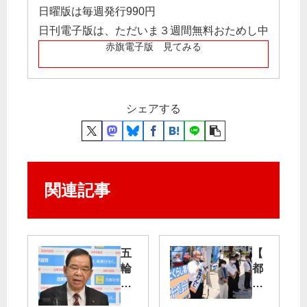
日曜版は毎週発行990円
日刊電子版は、ただいま３週間無料おためし中
赤旗電子版 見てみる
シェアする
関連記事
五
【
輪
都
開
知
催
事