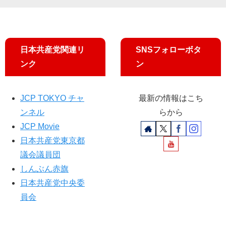
宮
濃
け
厚
ん
／
じ
宮
候
本
日本共産党関連リ
SNSフォローボタ
補
徹
ンク
ン
“対
議
策
員
急
が
JCP TOKYO チャ
最新の情報はこち
げ”
追
ンネル
らから
及
JCP Movie
日本共産党東京都
議会議員団
しんぶん赤旗
日本共産党中央委
員会