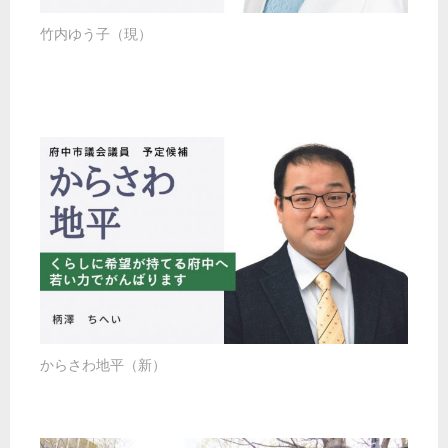
竹内ゆう子（現）
からさわ地平（新）