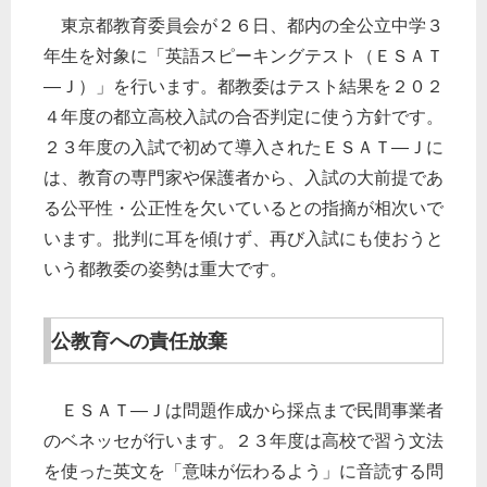
東京都教育委員会が２６日、都内の全公立中学３
年生を対象に「英語スピーキングテスト（ＥＳＡＴ
―Ｊ）」を行います。都教委はテスト結果を２０２
４年度の都立高校入試の合否判定に使う方針です。
２３年度の入試で初めて導入されたＥＳＡＴ―Ｊに
は、教育の専門家や保護者から、入試の大前提であ
る公平性・公正性を欠いているとの指摘が相次いで
います。批判に耳を傾けず、再び入試にも使おうと
いう都教委の姿勢は重大です。
公教育への責任放棄
ＥＳＡＴ―Ｊは問題作成から採点まで民間事業者
のベネッセが行います。２３年度は高校で習う文法
を使った英文を「意味が伝わるよう」に音読する問