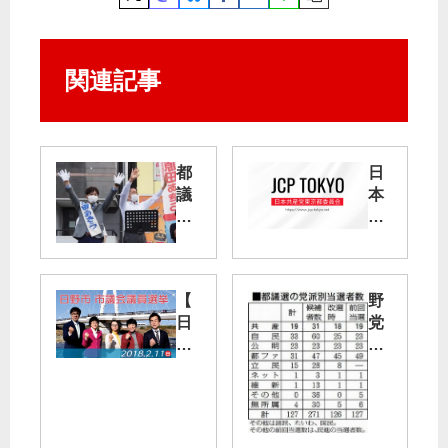
関連記事
都
日
議
本
選
共
勝
産
利
党
へ
が
【
野
党
政
日
党
幹
策
野
共
部
「
市
闘
・
学
議
で
議
生
会
重
員
が
】
要
奮
安