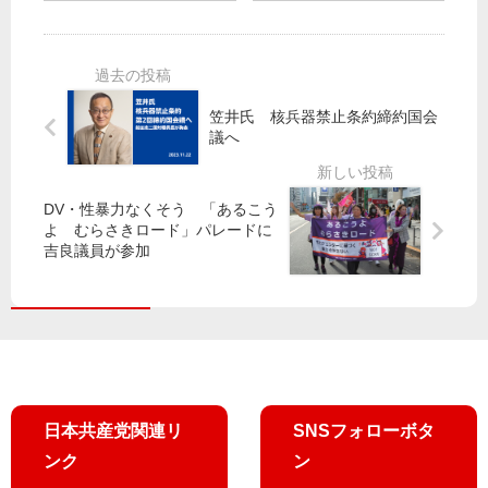
公
な
闘
心
園
成
し
整
果
て
備
／
使
で
都
え
笠井氏 核兵器禁止条約締約国会
廃
議
る
議へ
材
選
奨
責
で
学
任
大
金
DV・性暴力なくそう 「あるこう
究
き
に
よ むらさきロード」パレードに
明
な
」
吉良議員が参加
せ
力
を
ず
発
発
整
揮
表
備
費
用
1
日本共産党関連リ
SNSフォローボタ
億
ンク
ン
30
00