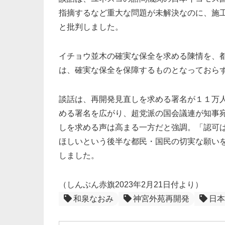
指摘するなど重大な問題が未解決なのに、施
と批判しました。
イチョウ並木の確実な保全を求める陳情を、
は、確実な保全を保障するものとなっておら
談話は、再開発見直しを求める署名が１１万
める署名を広がり、超党派の国会議連が知事
しを求める声は高まる一方だと強調。「認可
ほしいという後半な都民・国民の切実な願い
しました。
（しんぶん赤旗2023年2月21日付より）
和泉なおみ
神宮外苑再開発
日本