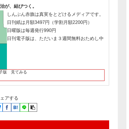
治が、結びつく。
しんぶん赤旗は真実をとどけるメディアです。
日刊紙は月額3497円（学割月額2200円）
日曜版は毎週発行990円
日刊電子版は、ただいま３週間無料おためし中
子版 見てみる
ェアする