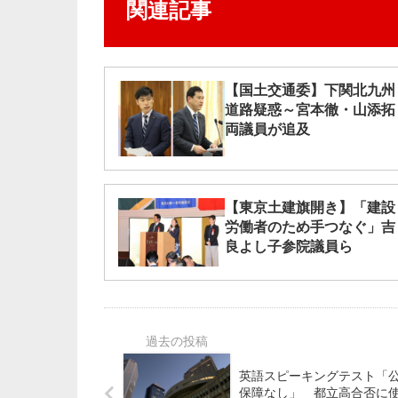
関連記事
【国土交通委】下関北九州
道路疑惑～宮本徹・山添拓
両議員が追及
【東京土建旗開き】「建設
労働者のため手つなぐ」吉
良よし子参院議員ら
英語スピーキングテスト「
保障なし」 都立高合否に