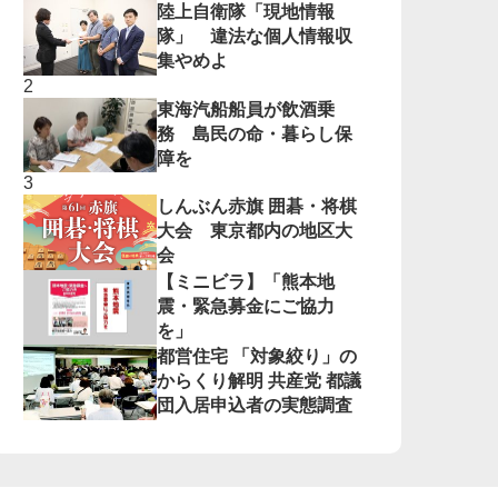
陸上自衛隊「現地情報
隊」 違法な個人情報収
集やめよ
東海汽船船員が飲酒乗
務 島民の命・暮らし保
障を
しんぶん赤旗 囲碁・将棋
大会 東京都内の地区大
会
【ミニビラ】「熊本地
震・緊急募金にご協力
を」
都営住宅 「対象絞り」の
からくり解明 共産党 都議
団入居申込者の実態調査