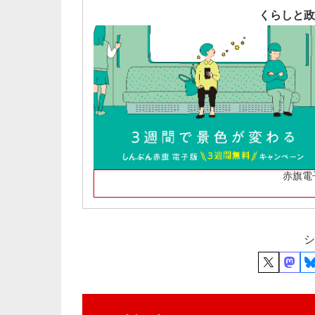
くらしと政
赤旗電
シ