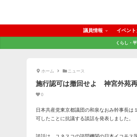
議員情報
イベント
くらし・平
ホーム
ニュース
施行認可は撤回せよ 神宮外苑
0
日本共産党東京都議団の和泉なおみ幹事長は
可したことに抗議する談話を発表しました。
談話は、ユネスコの諮問機関の日本イコモス