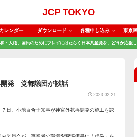
JCP TOKYO
カレンダー
ダウンロード
各種申し込み
東京
和・人権、国民のためにブレずにはたらく日本共産党を、どうか応援し
再開発 党都議団が談話
2023-02-21
１７日、小池百合子知事が神宮外苑再開発の施工を認
国内委員会が、事業者の環境影響評価書に「虚偽」を