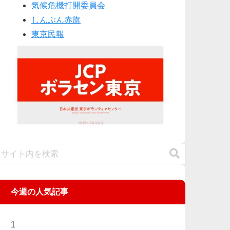
気候危機打開委員会
しんぶん赤旗
東京民報
今週の人気記事