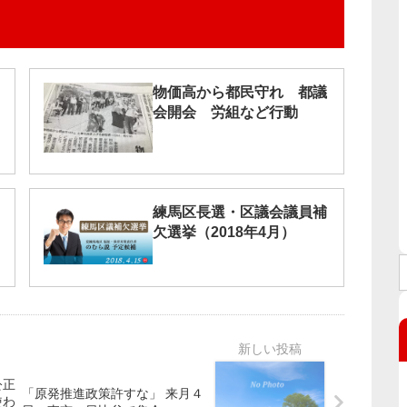
物価高から都民守れ 都議
会開会 労組など行動
練馬区長選・区議会議員補
欠選挙（2018年4月）
公正
「原発推進政策許すな」 来月４
使わ