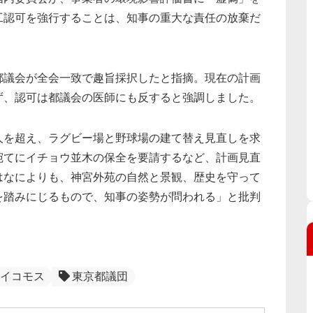
工認可を強行することは、知事の重大な責任の放棄だ
都議会が全会一致で趣旨採択したと指摘。現在の計画
ず、認可は都議会の医師にも反すると強調しました。
人を超え、ラグビー場と野球場の建て替え見直しを求
宛てにイチョウ並木の保全を要請するなど、計画見直
はなによりも、神宮外苑の自然と景観、歴史を守って
を踏みにじるもので、知事の姿勢が問われる」と批判
イコモス
東京都議団