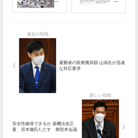
議
会
ン
定
会
自
部
文
民
！
板
教
裏
第
橋
委
金
2
】
弾
約
チ
全
40
ャ
容
回
レ
の
の
ン
徹
避難者の医療費高額 山添氏が迅速
犯
ジ
底
な対応要求
行
校
解
認
改
明
め
善
を
た
陳
男
情
鎮
が
静
不
化
採
許
安全性確保できるか 薬機法改正
択
さ
案 宮本徹氏ただす 衆院本会議
れ