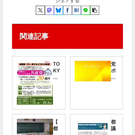
シェアする
関連記事
TO
党
KY
ポ
O
ス
日
タ
本
ー
共
に
産
傷
党
カ
有
【
都
ク
罪
都
議
サ
確