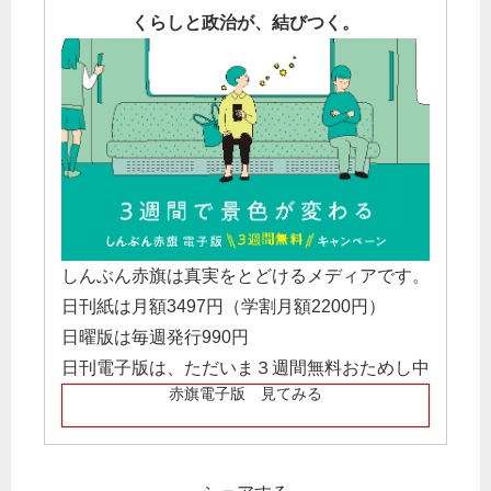
くらしと政治が、結びつく。
しんぶん赤旗は真実をとどけるメディアです。
日刊紙は月額3497円（学割月額2200円）
日曜版は毎週発行990円
日刊電子版は、ただいま３週間無料おためし中
赤旗電子版 見てみる