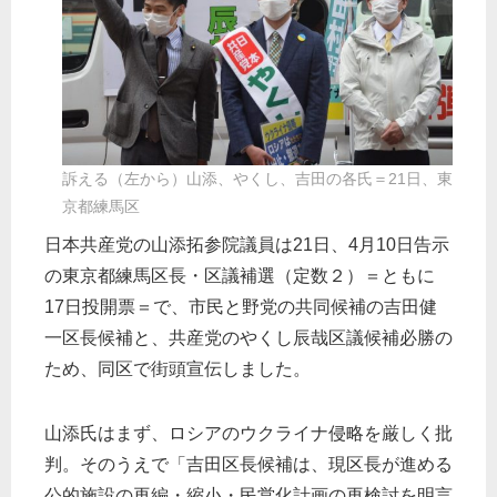
訴える（左から）山添、やくし、吉田の各氏＝21日、東
京都練馬区
日本共産党の山添拓参院議員は21日、4月10日告示
の東京都練馬区長・区議補選（定数２）＝ともに
17日投開票＝で、市民と野党の共同候補の吉田健
一区長候補と、共産党のやくし辰哉区議候補必勝の
ため、同区で街頭宣伝しました。
山添氏はまず、ロシアのウクライナ侵略を厳しく批
判。そのうえで「吉田区長候補は、現区長が進める
公的施設の再編・縮小・民営化計画の再検討を明言