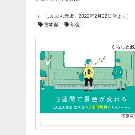
（「しんぶん赤旗」2022年2月22日付より）
宮本徹
年金
くらしと政
赤旗電