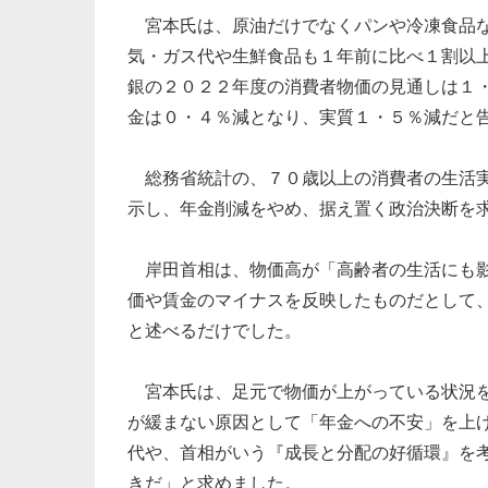
宮本氏は、原油だけでなくパンや冷凍食品な
気・ガス代や生鮮食品も１年前に比べ１割以
銀の２０２２年度の消費者物価の見通しは１
金は０・４％減となり、実質１・５％減だと
総務省統計の、７０歳以上の消費者の生活実
示し、年金削減をやめ、据え置く政治決断を
岸田首相は、物価高が「高齢者の生活にも影
価や賃金のマイナスを反映したものだとして
と述べるだけでした。
宮本氏は、足元で物価が上がっている状況を
が緩まない原因として「年金への不安」を上
代や、首相がいう『成長と分配の好循環』を
きだ」と求めました。