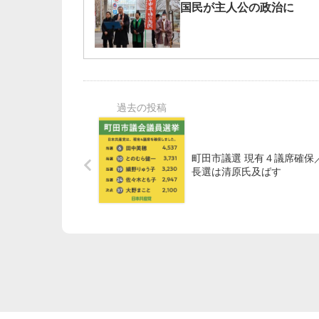
国民が主人公の政治に
町田市議選 現有４議席確保
長選は清原氏及ばす