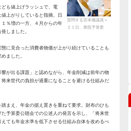
ども値上げラッシュで、電
上値上がりしていると指摘。日
質問する宮本徹議員＝
・１％増の一方、４月からの年
２１日、衆院予算委
告発しました。
態に見合った消費者物価が上がり続けていることも
求めました。
響が出る課題」と認めながら、年金削減は前年の物
、将来世代の負担が過重になることを避ける仕組みだ
踏まえ、年金の据え置きを重ねて要求。財布のひも
げた予算委公聴会での公述人の発言を示し、「将来世
考えても年金水準を低下させる仕組み自体を改めるべ