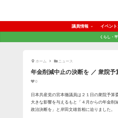
議員情報
イベント
くらし・平
ホーム
ニュース
年金削減中止の決断を ／ 衆院
0
日本共産党の宮本徹議員は２１日の衆院予算
大きな影響を与えるもと「４月からの年金削
政治決断を」と岸田文雄首相に迫りました。