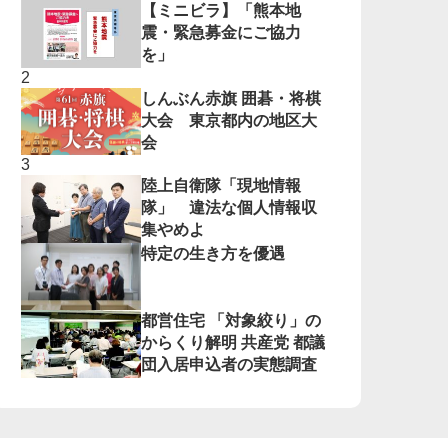
【ミニビラ】「熊本地
震・緊急募金にご協力
を」
しんぶん赤旗 囲碁・将棋
大会 東京都内の地区大
会
陸上自衛隊「現地情報
隊」 違法な個人情報収
集やめよ
特定の生き方を優遇
都営住宅 「対象絞り」の
からくり解明 共産党 都議
団入居申込者の実態調査