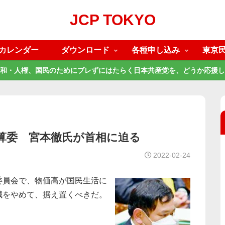
JCP TOKYO
カレンダー
ダウンロード
各種申し込み
東京
和・人権、国民のためにブレずにはたらく日本共産党を、どうか応援し
予算委 宮本徹氏が首相に迫る
2022-02-24
委員会で、物価高が国民生活に
減をやめて、据え置くべきだ。