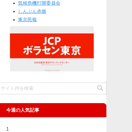
気候危機打開委員会
しんぶん赤旗
東京民報
今週の人気記事