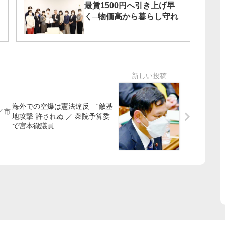
最賃1500円へ引き上げ早
く─物価高から暮らし守れ
海外での空爆は憲法違反 “敵基
／市
地攻撃”許されぬ ／ 衆院予算委
で宮本徹議員