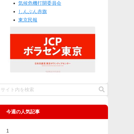
気候危機打開委員会
しんぶん赤旗
東京民報
今週の人気記事