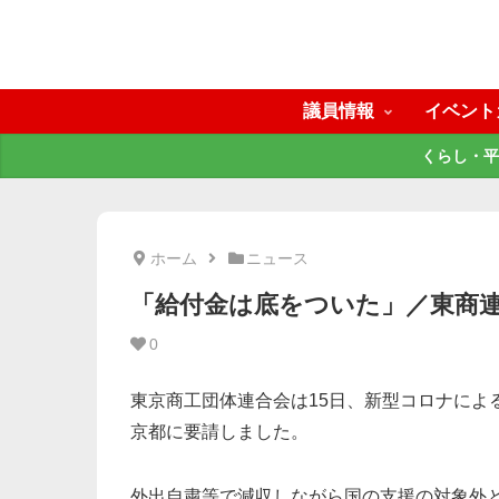
議員情報
イベント
くらし・平
ホーム
ニュース
「給付金は底をついた」／東商
0
東京商工団体連合会は15日、新型コロナによ
京都に要請しました。
外出自粛等で減収しながら国の支援の対象外