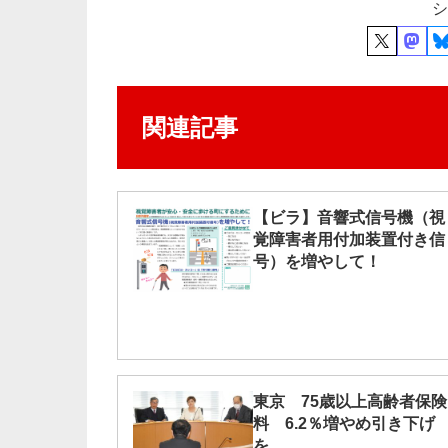
シ
関連記事
【ビラ】音響式信号機（視
覚障害者用付加装置付き信
号）を増やして！
東京 75歳以上高齢者保険
料 6.2％増やめ引き下げ
を