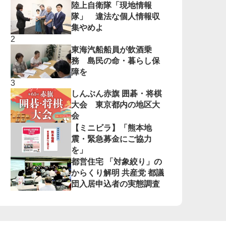
陸上自衛隊「現地情報
隊」 違法な個人情報収
集やめよ
東海汽船船員が飲酒乗
務 島民の命・暮らし保
障を
しんぶん赤旗 囲碁・将棋
大会 東京都内の地区大
会
【ミニビラ】「熊本地
震・緊急募金にご協力
を」
都営住宅 「対象絞り」の
からくり解明 共産党 都議
団入居申込者の実態調査