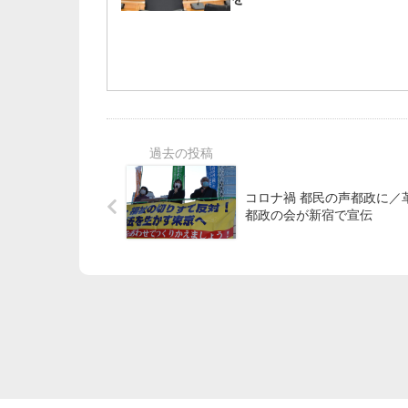
コロナ禍 都民の声都政に／革新
都政の会が新宿で宣伝