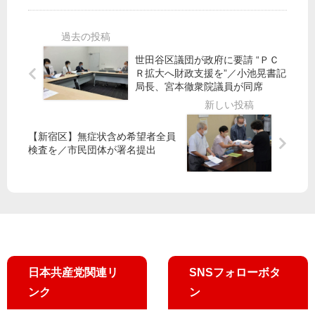
治
添
都
体
拓
宮
と
さ
け
「
ん
ん
世田谷区議団が政府に要請 “ＰＣ
合
と
じ
Ｒ拡大へ財政支援を”／小池晃書記
意
ざ
候
局長、宮本徹衆院議員が同席
な
っ
補
い
く
の
」
ば
第
【新宿区】無症状含め希望者全員
国
ら
一
検査を／市民団体が署名提出
交
ん
声
相
に
が
語
山
る
添
会
氏
」
に
答
日本共産党関連リ
SNSフォローボタ
弁
ンク
ン
／