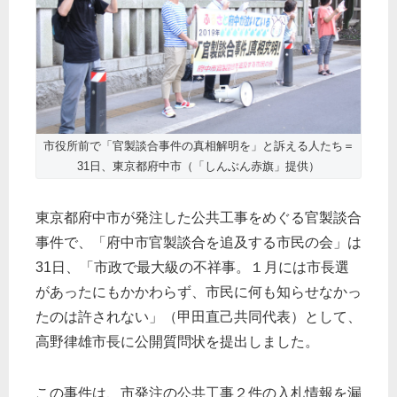
市役所前で「官製談合事件の真相解明を」と訴える人たち＝
31日、東京都府中市（「しんぶん赤旗」提供）
東京都府中市が発注した公共工事をめぐる官製談合
事件で、「府中市官製談合を追及する市民の会」は
31日、「市政で最大級の不祥事。１月には市長選
があったにもかかわらず、市民に何も知らせなかっ
たのは許されない」（甲田直己共同代表）として、
高野律雄市長に公開質問状を提出しました。
この事件は、市発注の公共工事２件の入札情報を漏