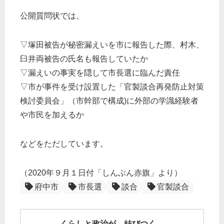
公開質問状では、
▽塚田被告が秘密漏えいを市に報告した際、村木、
臼井両被告の氏名も報告していたか
▽漏えいの事実を隠して市長選に臨んだ責任
▽市が事件を受け設置した「官製談合再発防止対策
検討委員会」（市幹部で構成)に外部の学識経験者
や市民を加えるか
などをただしています。
（2020年９月１日付「しんぶん赤旗」より）
府中市
市長選
談合
官製談合
くらしと政治が、結びつく。