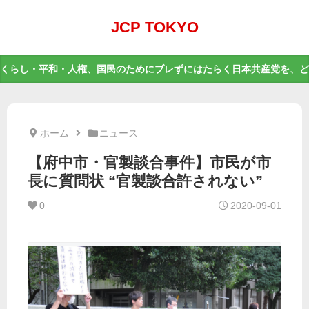
JCP TOKYO
くらし・平和・人権、国民のためにブレずにはたらく日本共産党を、ど
ホーム
ニュース
【府中市・官製談合事件】市民が市
長に質問状 “官製談合許されない”
0
2020-09-01