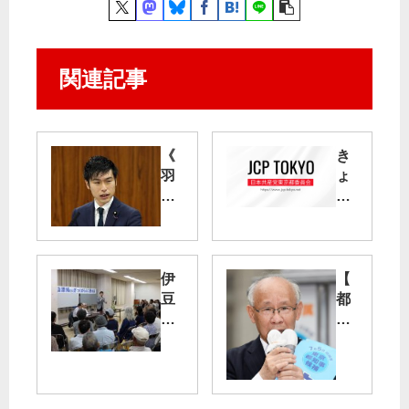
関連記事
《
き
羽
ょ
田
う
空
官
港
邸
新
前
ル
で
伊
【
ー
２
豆
都
ト
つ
大
知
》
の
島
事
関
抗
で
選
係
議
「
】
自
山
宇