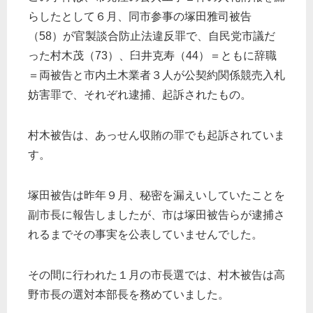
らしたとして６月、同市参事の塚田雅司被告
（58）が官製談合防止法違反罪で、自民党市議だ
った村木茂（73）、臼井克寿（44）＝ともに辞職
＝両被告と市内土木業者３人が公契約関係競売入札
妨害罪で、それぞれ逮捕、起訴されたもの。
村木被告は、あっせん収賄の罪でも起訴されていま
す。
塚田被告は昨年９月、秘密を漏えいしていたことを
副市長に報告しましたが、市は塚田被告らが逮捕さ
れるまでその事実を公表していませんでした。
その間に行われた１月の市長選では、村木被告は高
野市長の選対本部長を務めていました。