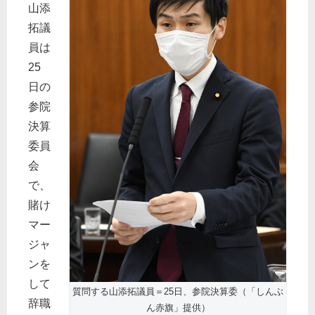
山添
拓議
員は
25
日の
参院
決算
委員
会
で、
賭け
マー
ジャ
ンを
して
質問する山添拓議員＝25日、参院決算委（「しんぶ
辞職
ん赤旗」提供）