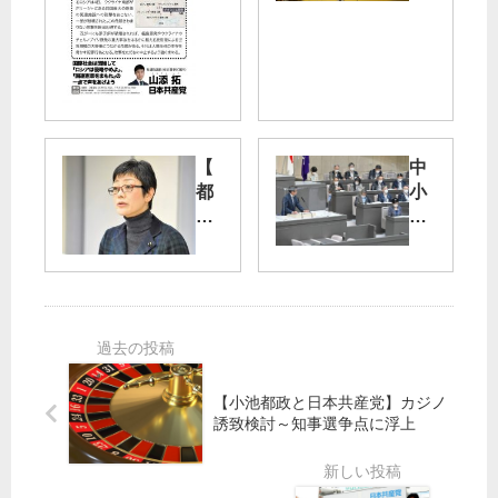
原
事
発
疑
へ
惑
の
徹
攻
底
撃
追
【
中
を
及
都
小
糾
高
議
企
弾
額
会
業
し
海
】
支
、
外
「
援
攻
出
国
強
撃
張
保
化
中
・
料
を
止
公
値
／
を
用
【小池都政と日本共産党】カジノ
上
都
求
車
誘致検討～知事選争点に浮上
げ
議
め
別
抑
会
る
荘
え
代
通