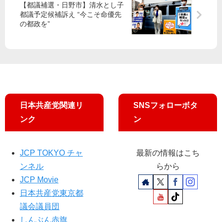
【都議補選・日野市】清水とし子
よ
表
志
い
都議予定候補訴え “今こそ命優先
」
質
位
・
の都政を”
国
問
委
政
保
そ
員
治
の
ね
長
資
広
は
が
金
域
じ
談
不
化
め
話
正
で
氏
支
～
が
出
日本共産党関連リ
SNSフォローボタ
和
求
―
ンク
ン
泉
め
―
な
る
あ
お
す
JCP TOKYO チャ
最新の情報はこち
み
か
ンネル
らから
都
ら
JCP Movie
議
都
迫
議
日本共産党東京都
る
会
議会議員団
しんぶん赤旗