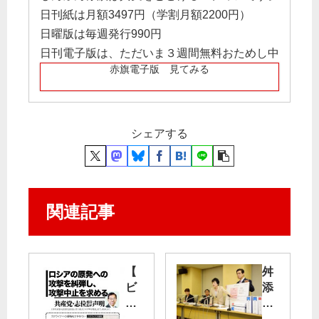
日刊紙は月額3497円（学割月額2200円）
日曜版は毎週発行990円
日刊電子版は、ただいま３週間無料おためし中
赤旗電子版 見てみる
シェアする
関連記事
【
舛
ビ
添
ラ
都
】
知