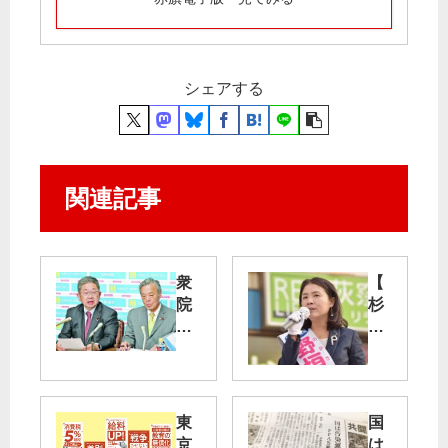
シェアする
関連記事
衆
【
院
杉
比
並
例
区
予
議
定
補
候
選
東
国
補
】
京
は