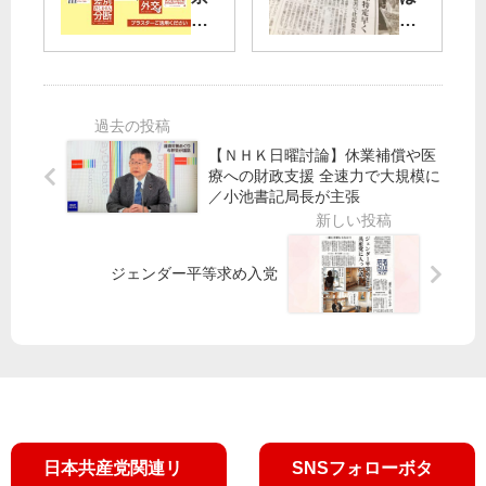
19
あ
ボ
汚
氏
す
ラ
染
（
24
ン
源
第
日
テ
特
１
投
ィ
定
次
票
ア
早
）
／
【ＮＨＫ日曜討論】休業補償や医
セ
く
療への財政支援 全速力で大規模に
発
悪
ン
／小池書記局長が主張
表
政
タ
PF
～
に
ー
AS
東
審
作
被
京
判
ジェンダー平等求め入党
成
害
ブ
野
の
で
ロ
垣
新
住
ッ
あ
し
民
ク
き
い
集
は
こ
プ
会
笠
候
ラ
井
補
ス
、
で
日本共産党関連リ
SNSフォローボタ
タ