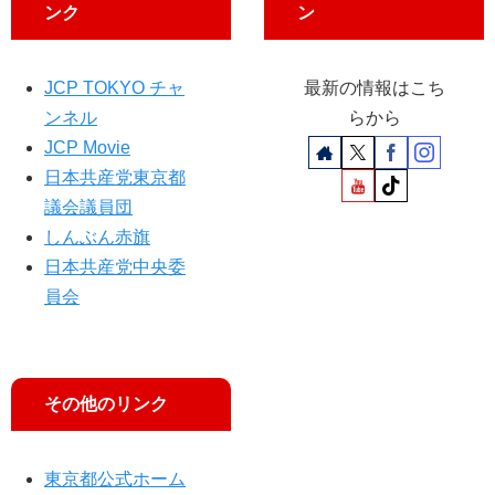
宮
ー
ンク
ン
本
、
池
JCP TOKYO チャ
最新の情報はこち
内
ンネル
らから
氏
JCP Movie
日本共産党東京都
議会議員団
しんぶん赤旗
日本共産党中央委
員会
その他のリンク
東京都公式ホーム