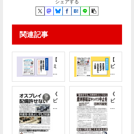
シェアする
関連記事
【
【
ミ
ビ
ニ
ラ
ビ
】
ラ
参
】
院
《
《
米
選
ビ
ビ
不
で
ラ
ラ
足
共
》
》
認
産
通
「
め
党
報
築
、
が
も
地