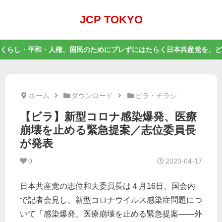
JCP TOKYO
くらし・平和・人権、国民のためにブレずにはたらく日本共産党を、ど
ホーム
ダウンロード
ビラ・チラシ
【ビラ】新型コロナ感染爆発、医療
崩壊を止める緊急提案／志位委員長
が発表
0
2020-04-17
日本共産党の志位和夫委員長は４月16日、国会内
で記者会見し、新型コロナウイルス感染症問題につ
いて「感染爆発、医療崩壊を止める緊急提案――外