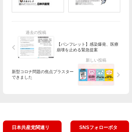
増
山
３
を
産
添
週
守
へ
氏
間
る
転
ら
隠
」
換
4
す
と
を
人
「
い
！
当
【パンフレット】感染爆発、医療
オ
う
選
崩壊を止める緊急提案
ス
な
プ
ら
レ
豊
イ
洲
新型コロナ問題の焦点プラスター
配
移
できました
備
転
許
は
せ
中
な
止
い
を
」
吉
日本共産党関連リ
SNSフォローボタ
良