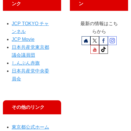
よ
ンク
ン
し
子
参
JCP TOKYO チャ
最新の情報はこち
院
ンネル
らから
議
JCP Movie
員
日本共産党東京都
ら
が
議会議員団
抗
しんぶん赤旗
議
日本共産党中央委
員会
その他のリンク
東京都公式ホーム