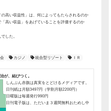
ノの高い収益性」は、何によってもたらされるのか
で「高い収益」をあげていることを評価するのか
んでした。
会
カジノ
統合型リゾート
ＩＲ
治が、結びつく。
しんぶん赤旗は真実をとどけるメディアです。
日刊紙は月額3497円（学割月額2200円）
日曜版は毎週発行990円
日刊電子版は、ただいま３週間無料おためし中