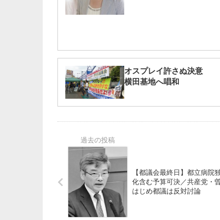
オスプレイ許さぬ決意
横田基地へ唱和
【都議会最終日】都立病院
化含む予算可決／共産党・
はじめ都議は反対討論