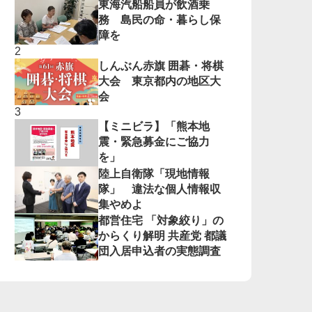
東海汽船船員が飲酒乗
務 島民の命・暮らし保
障を
しんぶん赤旗 囲碁・将棋
大会 東京都内の地区大
会
【ミニビラ】「熊本地
震・緊急募金にご協力
を」
陸上自衛隊「現地情報
隊」 違法な個人情報収
集やめよ
都営住宅 「対象絞り」の
からくり解明 共産党 都議
団入居申込者の実態調査