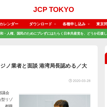
JCP TOKYO
カレンダー
ダウンロード
各種申し込み
東京
和・人権、国民のためにブレずにはたらく日本共産党を、どうか応援し
ジノ業者と面談 港湾局長認める／大
2020-03-28
都議会
合型リゾ
し、都職