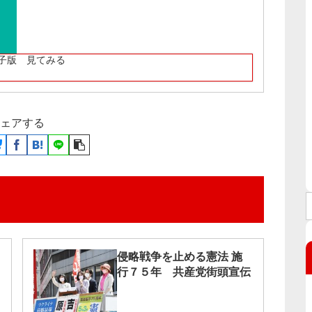
子版 見てみる
ェアする
侵略戦争を止める憲法 施
行７５年 共産党街頭宣伝