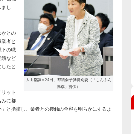
しまし
のかとの
事業者と
以下の職
実績など
にしたと
大山都議＝24日、都議会予算特別委（「しんぶん
赤旗」提供）
メリット
込みに都
か」と指摘し、業者との接触の全容を明らかにするよ