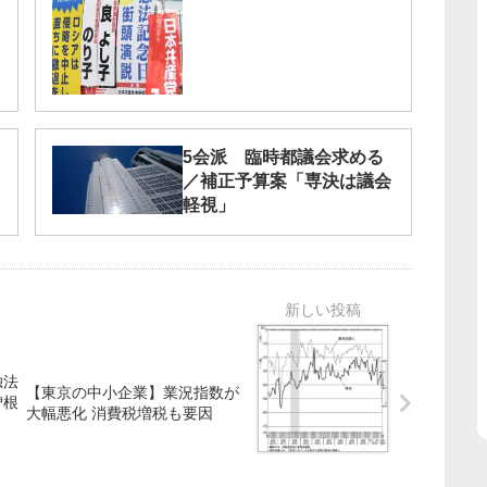
5会派 臨時都議会求める
／補正予算案「専決は議会
軽視」
独法
【東京の中小企業】業況指数が
曽根
大幅悪化 消費税増税も要因