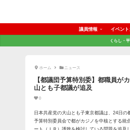
議員情報
イベント
くらし・平
ホーム
ニュース
【都議団予算特別委】都職員がカ
山とも子都議が追及
0
日本共産党の大山とも子東京都議は、24日の
予算特別委員会で都がカジノを中核とする統
ート（ＩＲ）誘致を検討している問題を追及