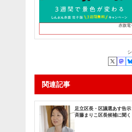
赤旗電
シ
関連記事
足立区長・区議選あす告示
斉藤まりこ区長候補に聞く