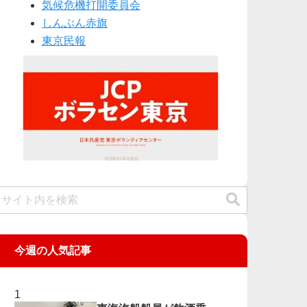
気候危機打開委員会
しんぶん赤旗
東京民報
今週の人気記事