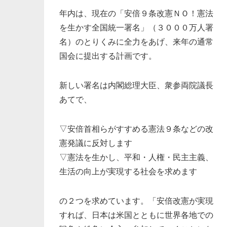
年内は、現在の「安倍９条改憲ＮＯ！憲法
を生かす全国統一署名」（３０００万人署
名）のとりくみに全力をあげ、来年の通常
国会に提出する計画です。
新しい署名は内閣総理大臣、衆参両院議長
あてで、
▽安倍首相らがすすめる憲法９条などの改
憲発議に反対します
▽憲法を生かし、平和・人権・民主主義、
生活の向上が実現する社会を求めます
の２つを求めています。「安倍改憲が実現
すれば、日本は米国とともに世界各地での