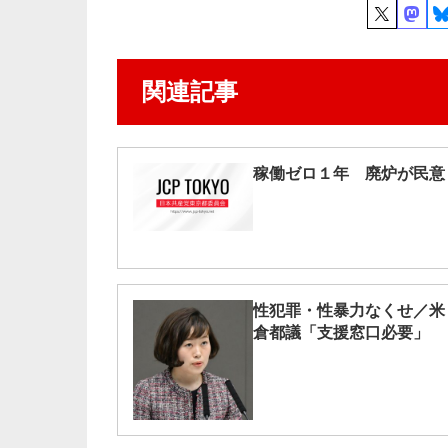
関連記事
稼働ゼロ１年 廃炉が民意
性犯罪・性暴力なくせ／米
倉都議「支援窓口必要」