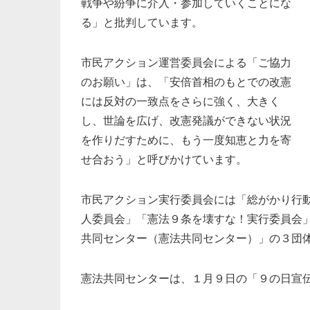
戦争や紛争に介入・参加していくことにな
る」と批判しています。
市民アクション運営委員会による「ご協力
のお願い」は、「安倍首相のもとでの改憲
には反対の一致点をさらに強く、大きく
し、世論を広げ、改憲発議ができない状況
を作りだすために、もう一度知恵と力を寄
せ合おう」と呼びかけています。
市民アクション実行委員会には「総がかり行
人委員会」「憲法９条を壊すな！実行委員会
共同センター（憲法共同センター）」の３団
憲法共同センターは、１月９日の「９の日宣