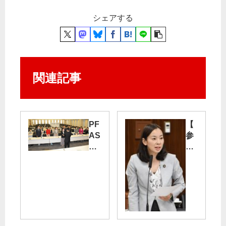
シェアする
関連記事
PF
【
AS
参
か
院
ら
文
命
教
守
科
れ
学
｜
委
学
】
校
著