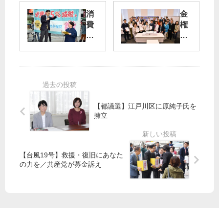
給
作
消
金
食
権
費
権
費
法
税
腐
無
広
減
敗
償
範
税
一
化
囲
掃
を
に
コ
を
権
メ
利
安
侵
【都議選】江戸川区に原純子氏を
く
擁立
害
／
「
吉
共
良
産
【台風19号】救援・復旧にあなた
よ
の力を／共産党が募金訴え
党
し
＋
子
ユ
議
ー
員
ス
、
宣