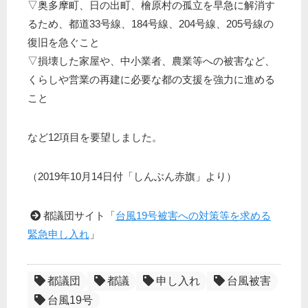
▽奥多摩町、日の出町、檜原村の孤立を早急に解消す
るため、都道33号線、184号線、204号線、205号線の
復旧を急ぐこと
▽損壊した家屋や、中小業者、農業等への被害など、
くらしや営業の再建に必要な都の支援を強力に進める
こと
など12項目を要望しました。
（2019年10月14日付「しんぶん赤旗」より）
都議団サイト「
台風19号被害への対策等を求める
緊急申し入れ
」
都議団
都議
申し入れ
台風被害
台風19号