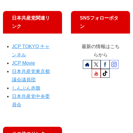
改
伝
定
」
案
日本共産党関連リ
SNSフォローボタ
を
ンク
ン
追
及
JCP TOKYO チャ
最新の情報はこち
ンネル
らから
JCP Movie
日本共産党東京都
議会議員団
しんぶん赤旗
日本共産党中央委
員会