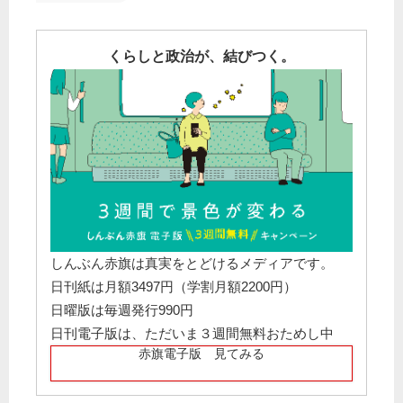
くらしと政治が、結びつく。
しんぶん赤旗は真実をとどけるメディアです。
日刊紙は月額3497円（学割月額2200円）
日曜版は毎週発行990円
日刊電子版は、ただいま３週間無料おためし中
赤旗電子版 見てみる