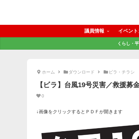
議員情報
イベント
くらし・平
ホーム
ダウンロード
ビラ・チラシ
【ビラ】台風19号災害／救援募金
0
↓画像をクリックするとＰＤＦが開きます