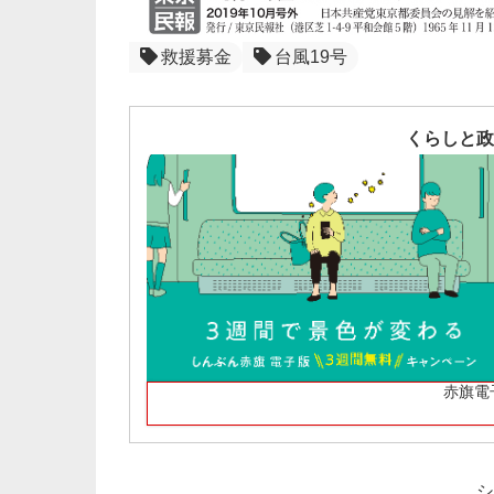
救援募金
台風19号
くらしと政
赤旗電
シ