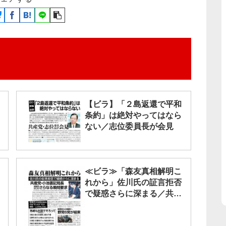
【ビラ】「２島返還で平和
条約」は絶対やってはなら
ない／志位委員長が会見
≪ビラ≫「森友真相解明こ
れから」佐川氏の証言拒否
で疑惑さらに深まる／共産
党・小池書記局長