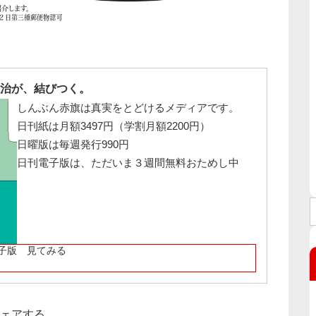
治が、結びつく。
しんぶん赤旗は真実をとどけるメディアです。
日刊紙は月額3497円（学割月額2200円）
日曜版は毎週発行990円
日刊電子版は、ただいま３週間無料おためし中
子版 見てみる
ェアする