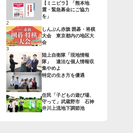
【ミニビラ】「熊本地
震・緊急募金にご協力
を」
しんぶん赤旗 囲碁・将棋
大会 東京都内の地区大
会
陸上自衛隊「現地情報
隊」 違法な個人情報収
集やめよ
特定の生き方を優遇
住民「子どもの遊び場、
守って」武蔵野市 石神
井川上流地下調節池