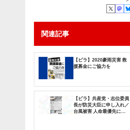
関連記事
【ビラ】2020豪雨災害 救
援募金にご協力を
【ビラ】共産党・志位委員
長が防災大臣に申し入れ／
台風被害 人命最優先に対
応を