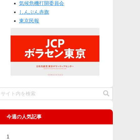
気候危機打開委員会
しんぶん赤旗
東京民報
今週の人気記事