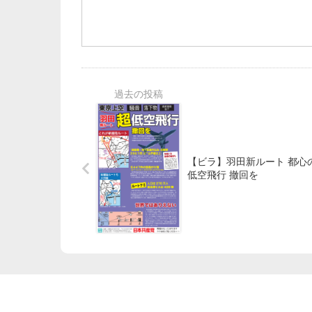
【ビラ】羽田新ルート 都心
低空飛行 撤回を