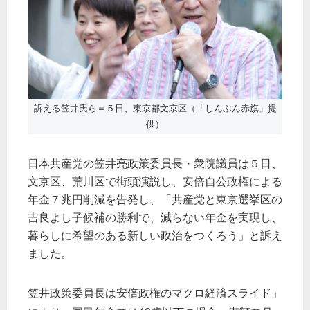
訴える笠井氏ら＝５日、東京都文京区（「しんぶん赤旗」提
供）
日本共産党の笠井亮政策委員長・衆院議員は５日、
文京区、荒川区で街頭演説し、安倍自公政権による
年金７兆円削減を告発し、「共産党と東京選挙区の
吉良よし子候補の勝利で、減らない年金を実現し、
暮らしに希望のある新しい政治をつくろう」と訴え
ました。
笠井政策委員長は安倍政権のマクロ経済スライド」