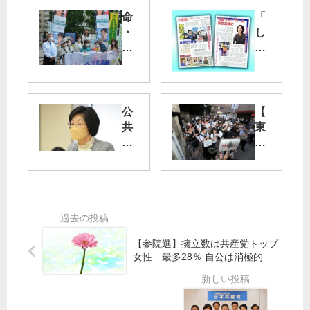
命
「
・
し
く
ん
ら
ぶ
し
ん
守
赤
る
旗
公
【
区
」
共
東
に
日
交
京
曜
通
医
東
版
維
大
京
12
持
前
・
月
へ
抗
杉
18
財
議
並
日
政
】
【参院選】擁立数は共産党トップ
区
号
を
市
女性 最多28％ 自公は消極的
長
の
民
選
ご
が
紹
女
岸
介
性