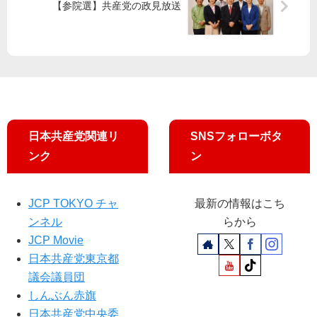
【参院選】共産党の政見放送
本
差
候
別
補
に
訴
抗
え
議
／
池
内
日本共産党関連リ
SNSフォローボタ
さ
お
ンク
ン
り
前
衆
JCP TOKYO チャ
最新の情報はこち
院
ンネル
らから
議
JCP Movie
員
日本共産党東京都
も
議会議員団
しんぶん赤旗
日本共産党中央委