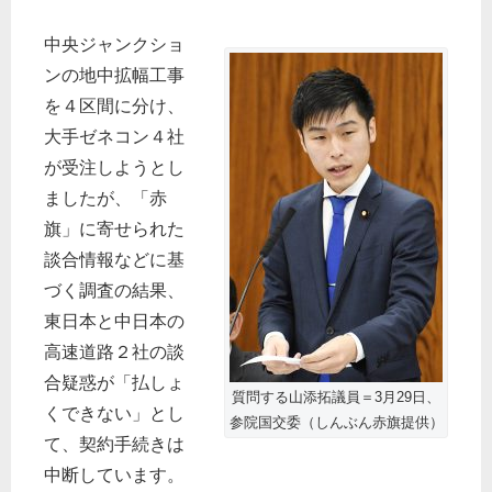
中央ジャンクショ
ンの地中拡幅工事
を４区間に分け、
大手ゼネコン４社
が受注しようとし
ましたが、「赤
旗」に寄せられた
談合情報などに基
づく調査の結果、
東日本と中日本の
高速道路２社の談
合疑惑が「払しょ
質問する山添拓議員＝3月29日、
くできない」とし
参院国交委（しんぶん赤旗提供）
て、契約手続きは
中断しています。