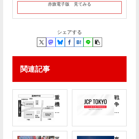
赤旗電子版 見てみる
シェアする
関連記事
重
戦
機
争
搬
法
入
廃
口
止
あ
、
っ
憲