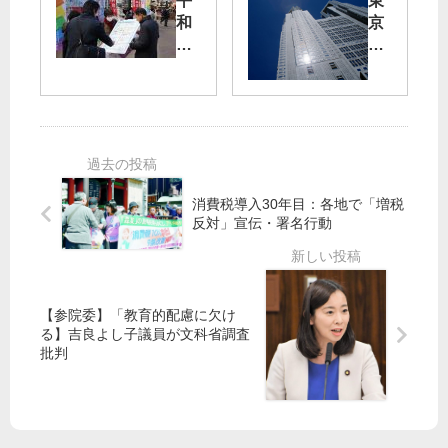
平
東
た
法
和
京
豊
守
と
五
洲“
ろ
ジ
輪
当
う
ェ
会
初
共
ン
場
か
産
ダ
の
ら
党
ー
見
盛
都
平
直
り
委
等
し
消費税導入30年目：各地で「増税
土
が
実
英
反対」宣伝・署名行動
な
協
現
断
し”
力
へ
を
裏
訴
付
え
共
都
【参院委】「教育的配慮に欠け
け
産
議
る】吉良よし子議員が文科省調査
党
会
批判
を
委
伸
で
ば
あ
そ
ぜ