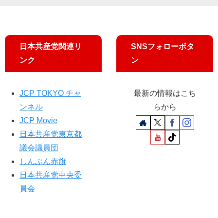
う
上
議
員
が
日本共産党関連リ
SNSフォローボタ
検
ンク
ン
討
求
め
る
JCP TOKYO チャ
最新の情報はこち
ンネル
らから
JCP Movie
日本共産党東京都
議会議員団
しんぶん赤旗
日本共産党中央委
員会