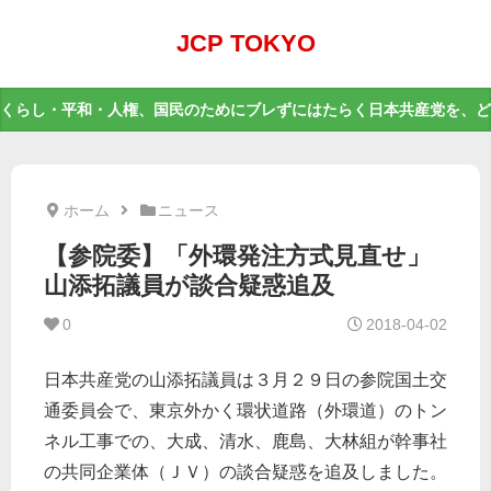
JCP TOKYO
くらし・平和・人権、国民のためにブレずにはたらく日本共産党を、ど
ホーム
ニュース
【参院委】「外環発注方式見直せ」
山添拓議員が談合疑惑追及
0
2018-04-02
日本共産党の山添拓議員は３月２９日の参院国土交
通委員会で、東京外かく環状道路（外環道）のトン
ネル工事での、大成、清水、鹿島、大林組が幹事社
の共同企業体（ＪＶ）の談合疑惑を追及しました。