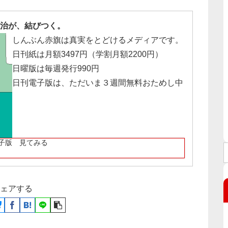
治が、結びつく。
しんぶん赤旗は真実をとどけるメディアです。
日刊紙は月額3497円（学割月額2200円）
日曜版は毎週発行990円
日刊電子版は、ただいま３週間無料おためし中
子版 見てみる
ェアする