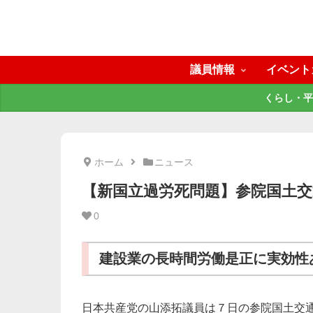
議員情報
イベント
くらし・平
ホーム
ニュース
【新国立過労死問題】参院国土
0
建設業の長時間労働是正に実効性
日本共産党の山添拓議員は７日の参院国土交