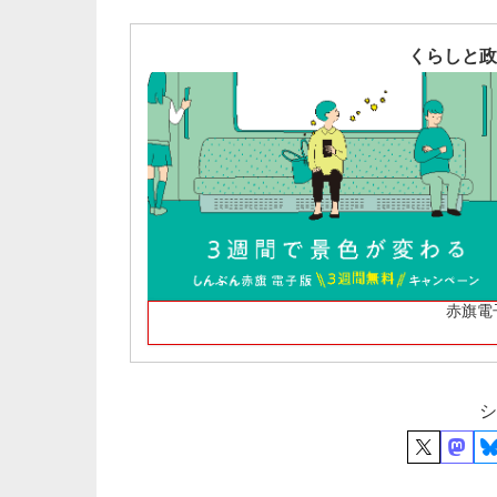
くらしと政
赤旗電
シ