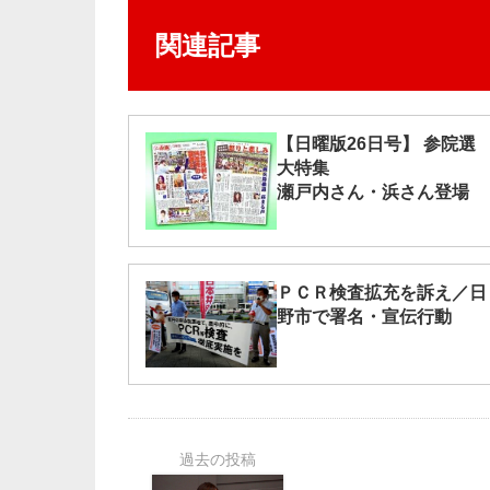
関連記事
【日曜版26日号】 参院選
大特集
瀬戸内さん・浜さん登場
ＰＣＲ検査拡充を訴え／日
野市で署名・宣伝行動