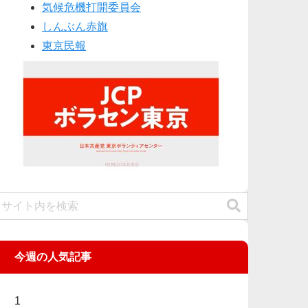
気候危機打開委員会
しんぶん赤旗
東京民報
今週の人気記事