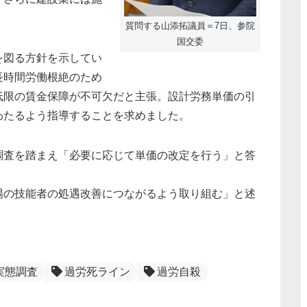
質問する山添拓議員＝7日、参院
国交委
を図る方針を示してい
長時間労働根絶のため
低限の賃金保障が不可欠だと主張。設計労務単価の引
わたるよう指導することを求めました。
調査を踏まえ「必要に応じて単価の改定を行う」と答
場の技能者の処遇改善につながるよう取り組む」と述
実態調査
過労死ライン
過労自殺