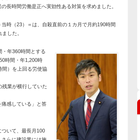
業の長時間労働是正へ実効性ある対策を求めました。
当時（23）＝は、自殺直前の１カ月で月約190時間
れました。
・年360時間とする
時間・年1,200時
時間）を上回る労使協
の残業が横行していた
を痛感している」と答
ついて、最長月100
、さらに建設業には施