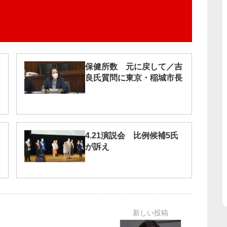
保健所数 元に戻して／吉
良氏質問に東京・稲城市長
4.21演説会 比例候補5氏
が訴え