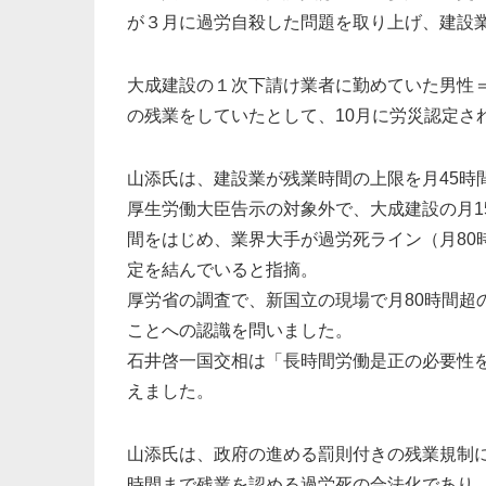
が３月に過労自殺した問題を取り上げ、建設
大成建設の１次下請け業者に勤めていた男性＝
の残業をしていたとして、10月に労災認定さ
山添氏は、建設業が残業時間の上限を月45時間
厚生労働大臣告示の対象外で、大成建設の月150
間をはじめ、業界大手が過労死ライン（月80
定を結んでいると指摘。
厚労省の調査で、新国立の現場で月80時間超
ことへの認識を問いました。
石井啓一国交相は「長時間労働是正の必要性
えました。
山添氏は、政府の進める罰則付きの残業規制に
時間まで残業を認める過労死の合法化であり