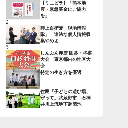
【ミニビラ】「熊本地
震・緊急募金にご協力
を」
陸上自衛隊「現地情報
隊」 違法な個人情報収
集やめよ
しんぶん赤旗 囲碁・将棋
大会 東京都内の地区大
会
特定の生き方を優遇
住民「子どもの遊び場、
守って」武蔵野市 石神
井川上流地下調節池