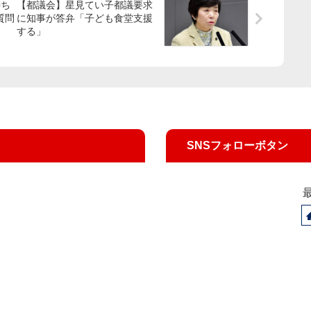
持ち
【都議会】星見てい子都議要求
質問
に知事が答弁「子ども食堂支援
する」
SNSフォローボタン