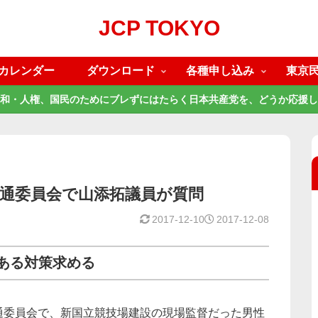
JCP TOKYO
カレンダー
ダウンロード
各種申し込み
東京
和・人権、国民のためにブレずにはたらく日本共産党を、どうか応援し
交通委員会で山添拓議員が質問
2017-12-10
2017-12-08
ある対策求める
通委員会で、新国立競技場建設の現場監督だった男性