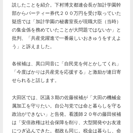
説したことを紹介。下村博文都連会長が加計学園幹
部からパーティー券代２００万円を受け取っていた
疑惑では「加計学園の秘書室長が現職大臣（当時）
の集金係を務めていたことが大問題ではないか」と
批判、「共産党躍進で一番厳しいおきゅうをすえよ
う」と訴えました。
各候補は、異口同音に「自民党を何とかしてくれ」
「今度ばかりは共産党を応援する」と激励が連日寄
せられると話します。
大田区では、区議３期の佐藤候補が「大田の機械金
属加工を守りたい。自公与党では命と暮らしを守る
政治ができない」と告発。看護師２０年の藤田候補
は「安倍政権は社会保障を削り、大型開発やお友達
につぎ込んできた。都政も同じ。税金は暮らし、命