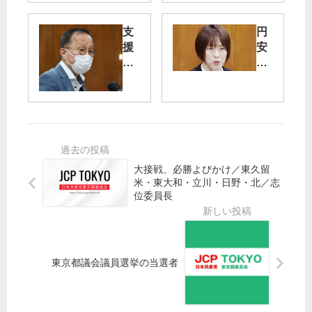
五
届
輪
く
支
円
動
市
援
安
員
政
金
招
こ
運
い
14
そ
用
た
自
改
教
治
善
訓
体
迫
分
で
る
析
中
／
を
大接戦、必勝よびかけ／東久留
止
米・東大和・立川・日野・北／志
笠
位委員長
／
井
都
亮
内
氏
「
“中
検
小
東京都議会議員選挙の当選者
討
業
中
者
」
支