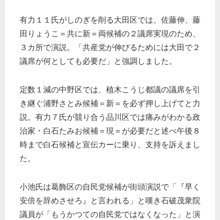
有力１１氏がしのぎを削る大田区では、佐藤伸、藤
田りょうこ＝共に新＝両候補の２議席実現のため、
３カ所で演説。「共産党が伸びるためには大田で２
議席が何としても必要だ」と強調しました。
定数１減の中野区では、植木こうじ都議の議席を引
き継ぐ浦野さとみ候補＝新＝を必ず押し上げてと力
説。有力７氏が競り合う品川区では痛みがわかる政
治家・白石たみお候補＝現＝が必要だと述べ午後８
時まで白石候補と宣伝カーに乗り、支持を訴えまし
た。
小池氏は葛飾区の自民党候補が街頭演説で「『早く
安倍を辞めさせろ』と言われる」と嘆き石破茂衆院
議員が「もうかつての自民党ではなくなった」と演