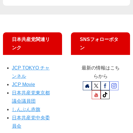
「
え
未
よ”
定
」
も
多
日本共産党関連リ
SNSフォローボタ
数
ンク
ン
JCP TOKYO チャ
最新の情報はこち
ンネル
らから
JCP Movie
日本共産党東京都
議会議員団
しんぶん赤旗
日本共産党中央委
員会