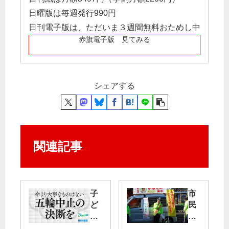
日曜版は毎週発行990円
日刊電子版は、ただいま３週間無料おためし中
赤旗電子版 見てみる
シェアする
関連記事
子
市
ど
民
も
の
の
声