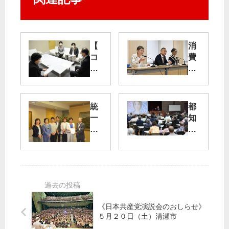
【
消
コ
費
ロ
税
ナ
減
禍
税
】
・
統
都
支
賃
一
知
援
上
協
事
要
げ
会
選
請
・
、
と
続
暮
横
都
く
ら
田
議
党
し
基
補
都
守
地
選
議
る
《日本共産党演説会のおしらせ》
問
団
都
５月２０日（土）清瀬市
題
一
が
政