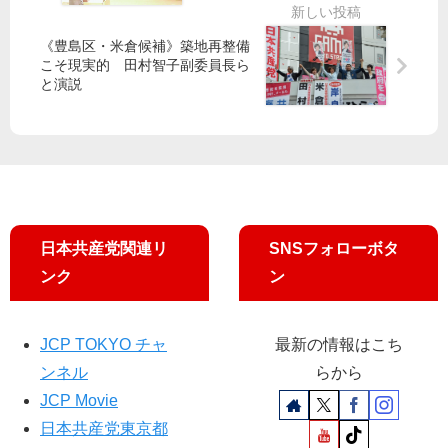
で
体
都
へ
共
で
に
《豊島区・米倉候補》築地再整備
産
た
申
こそ現実的 田村智子副委員長ら
党
た
し
と演説
都
か
入
議
い
れ
団
勝
“協
が
利
力
申
を
金
し
─
全
入
北
事
れ
区
日本共産党関連リ
SNSフォローボタ
業
ンク
ン
者
に”
JCP TOKYO チャ
最新の情報はこち
ンネル
らから
JCP Movie
日本共産党東京都