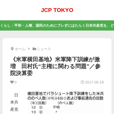
JCP TOKYO
くらし・平和・人権、国民のためにブレずにはたらく日本共産党を、ど
ホーム
ニュース
《米軍横田基地》米軍降下訓練が激
増 田村氏“主権に関わる問題”／参
院決算委
0
2017-05-18
日
本共
産党