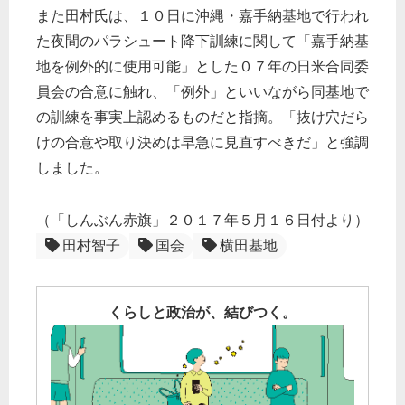
また田村氏は、１０日に沖縄・嘉手納基地で行われ
た夜間のパラシュート降下訓練に関して「嘉手納基
地を例外的に使用可能」とした０７年の日米合同委
員会の合意に触れ、「例外」といいながら同基地で
の訓練を事実上認めるものだと指摘。「抜け穴だら
けの合意や取り決めは早急に見直すべきだ」と強調
しました。
（「しんぶん赤旗」２０１７年５月１６日付より）
田村智子
国会
横田基地
くらしと政治が、結びつく。