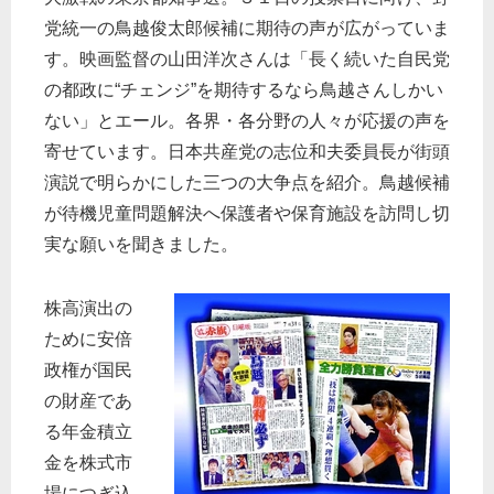
党統一の鳥越俊太郎候補に期待の声が広がっていま
す。映画監督の山田洋次さんは「長く続いた自民党
の都政に“チェンジ”を期待するなら鳥越さんしかい
ない」とエール。各界・各分野の人々が応援の声を
寄せています。日本共産党の志位和夫委員長が街頭
演説で明らかにした三つの大争点を紹介。鳥越候補
が待機児童問題解決へ保護者や保育施設を訪問し切
実な願いを聞きました。
株高演出の
ために安倍
政権が国民
の財産であ
る年金積立
金を株式市
場につぎ込