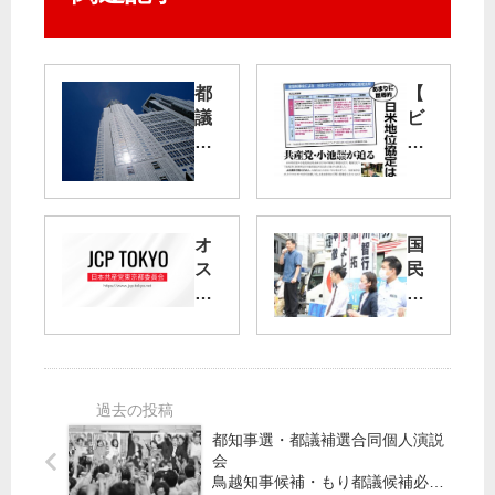
都
【
議
ビ
期
ラ
末
】
手
あ
当
ま
据
り
オ
国
え
に
ス
民
置
屈
プ
の
き
辱
レ
声
否
的
イ
通
決
日
配
る
米
備
政
共
地
発
治
産
位
表
を
都知事選・都議補選合同個人演説
党
協
会
遺
東
な
定
鳥越知事候補・もり都議候補必勝
憾
京