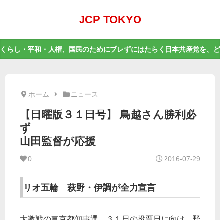
JCP TOKYO
くらし・平和・人権、国民のためにブレずにはたらく日本共産党を、ど
ホーム
ニュース
【日曜版３１日号】 鳥越さん勝利必
ず
山田監督が応援
0
2016-07-29
リオ五輪 萩野・伊調が全力宣言
大激戦の東京都知事選。３１日の投票日に向け、野