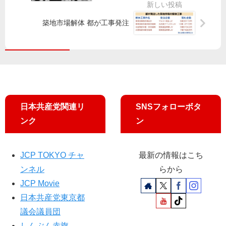
小池書記局長、山尾民進党政調会
ど
は
清
・
長が応援／大田
3
改
瀬
池
築地市場解体 都が工事発注
会
定
市
袋
派
を
議
駅
提
／
会
案
小
宮
自
池
全
本
公
晃
会
徹
民
書
一
・
が
記
日本共産党関連リ
SNSフォローボタ
致
谷
反
局
で
川
ンク
ン
対
長
意
候
が
見
補
迫
書
ら
JCP TOKYO チャ
最新の情報はこち
る
総
ンネル
らから
選
JCP Movie
挙
へ
日本共産党東京都
訴
議会議員団
え
しんぶん赤旗