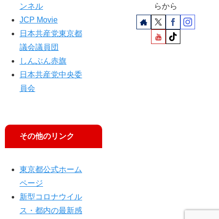
局
ンネル
らから
演
長
JCP Movie
説
ら
日本共産党東京都
弁
士
議会議員団
に
しんぶん赤旗
日本共産党中央委
員会
その他のリンク
東京都公式ホーム
ページ
新型コロナウイル
ス・都内の最新感