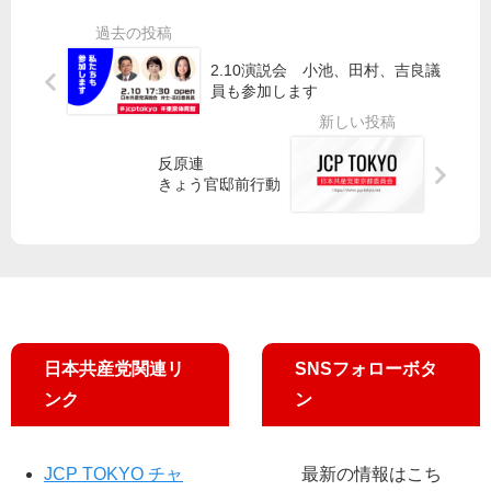
）
棄
性
た
午
中
宣
ば
後
実
伝
」
2.10演説会 小池、田村、吉良議
2
委
／
20
員も参加します
時
が
吉
5
か
地
良
号
ら
位
よ
を
反原連
、
協
きょう官邸前行動
し
掲
中
定
子
載
目
学
参
し
黒
習
院
ま
駅
交
議
し
前
流
員
た
で
集
、
オ
会
小
ン
日本共産党関連リ
SNSフォローボタ
池
ラ
ンク
ン
晃
イ
党
ン
書
街
JCP TOKYO チャ
最新の情報はこち
記
頭