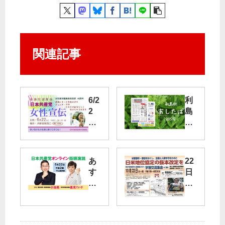
関連記事
6/2
利
2
島
に
村
Ｊ
の
Ｒ
ペ
新
ー
あ
22
宿
ジ
す
日
駅
に
22
・
西
、
日
安
口
「
（
保
で
あ
土
破
女
し