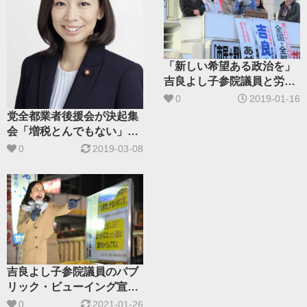
「新しい希望ある政治を」
吉良よし子参院議員と労働
者後援会訴え ​
0
2019-01-16
党全都業者後援会が決起集
会「​増税とんでもない」／
吉良よし子参院議員が国会
0
2019-03-08
報告
吉良よし子参院議員のパブ
リック・ビューイング宣伝
話題に～大型テレビ使い政
0
2021-01-26