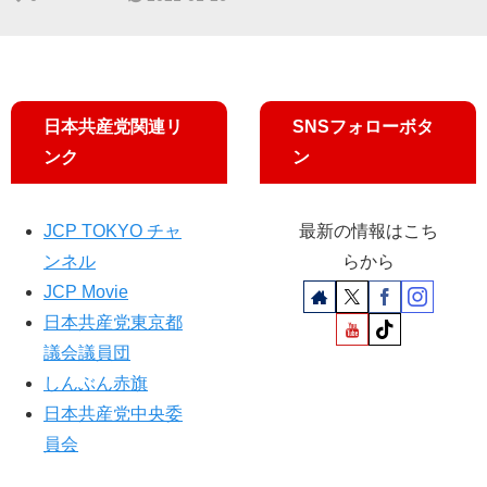
策訴え／道行く人々がスマ
ホ撮影
日本共産党関連リ
SNSフォローボタ
ンク
ン
JCP TOKYO チャ
最新の情報はこち
ンネル
らから
JCP Movie
日本共産党東京都
議会議員団
しんぶん赤旗
日本共産党中央委
員会