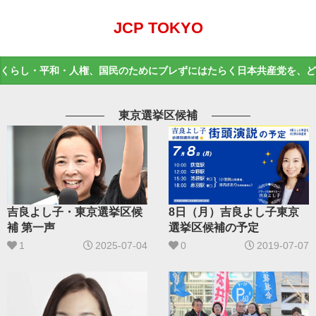
JCP TOKYO
くらし・平和・人権、国民のためにブレずにはたらく日本共産党を、ど
東京選挙区候補
8日（月）吉良よし子東京
吉良よし子・東京選挙区候
選挙区候補の予定
補 第一声
0
2019-07-07
1
2025-07-04