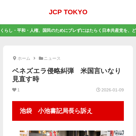
JCP TOKYO
くらし・平和・人権、国民のためにブレずにはたらく日本共産党を、ど
ホーム
ニュース
ベネズエラ侵略糾弾 米国言いなり
見直す時
1
2026-01-09
池袋 小池書記局長ら訴え