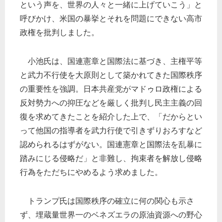
という声を、世界の人々と一緒に上げていこう」と
呼びかけ、米国の暴挙とそれを問題にできない高市
政権を批判しました。
小池氏は、国連憲章と国際法に基づき、主権平等
と武力不行使を大原則として築かれてきた国際秩序
の重要性を強調。日本共産党がマドゥロ政権による
反対勢力への抑圧などを厳しく批判し民主主義の回
復を求めてきたことを紹介した上で、「だからとい
って他国の指導者を武力行使で引きずりおろすなど
認められるはずがない。国連憲章と国際法を乱暴に
踏みにじる侵略だ」と非難し、拘束者を解放し侵略
行為をただちにやめるよう求めました。
トランプ氏は国際秩序の確立に何の関心も示さ
ず、埋蔵量世界一のベネズエラの原油資源への野心