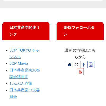
吉
良
よ
し
子
日本共産党関連リ
SNSフォローボタ
議
員
ンク
ン
JCP TOKYO チャ
最新の情報はこち
ンネル
らから
JCP Movie
日本共産党東京都
議会議員団
しんぶん赤旗
日本共産党中央委
員会