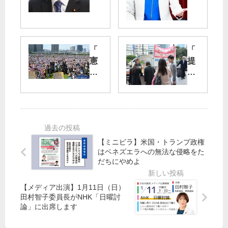
代
校
表
則
質
」
問
は
「
「
要
人
憲
提
旨
権
法
案
／
侵
守
」
予
害
れ
へ
防
／
」
の
接
参
を
支
種
議
圧
持
法
院
倒
広
【ミニビラ】米国・トランプ政権
、
文
的
げ
はベネズエラへの無法な侵略をた
検
教
だちにやめよ
多
て
疫
科
数
法
学
派
【メディア出演】1月11日（日）
両
委
に
田村智子委員長がNHK「日曜討
改
員
論」に出席します
定
会
案
で