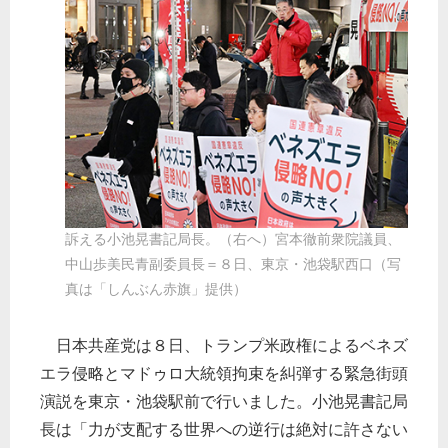
訴える小池晃書記局長。（右へ）宮本徹前衆院議員、
中山歩美民青副委員長＝８日、東京・池袋駅西口（写
真は「しんぶん赤旗」提供）
日本共産党は８日、トランプ米政権によるベネズ
エラ侵略とマドゥロ大統領拘束を糾弾する緊急街頭
演説を東京・池袋駅前で行いました。小池晃書記局
長は「力が支配する世界への逆行は絶対に許さない