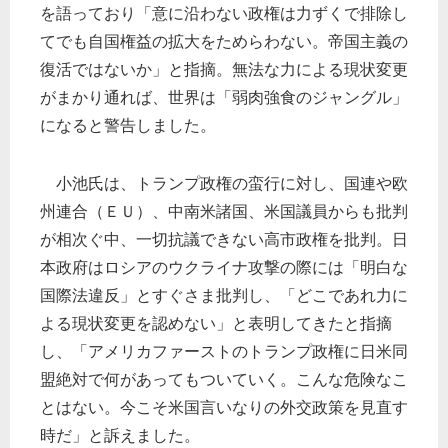
を語っており「意に沿わない政権は力ずくで排除し
てでも自国権益の拡大をためらわない。帝国主義の
復活ではないか」と指摘。無法な力による現状変更
がまかり通れば、世界は「弱肉強食のジャングル」
になると警告しました。
小池氏は、トランプ政権の蛮行に対し、国連や欧
州連合（ＥＵ）、中南米諸国、米国議員からも批判
が相次ぐ中、一切抗議できない高市政権を批判。日
本政府はロシアのウクライナ攻撃の際には「明白な
国際法違反」とすぐさま批判し、「どこであれ力に
よる現状変更を認めない」と表明してきたと指摘
し、「アメリカファーストのトランプ政権に日米同
盟絶対で何があってもついていく。こんな危険なこ
とはない。今こそ米国言いなりの外交政策を見直す
時だ」と訴えました。