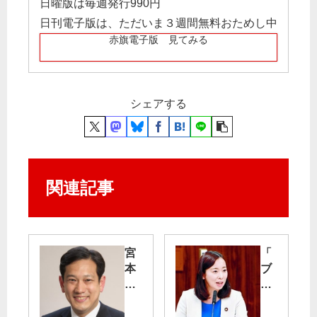
日曜版は毎週発行990円
日刊電子版は、ただいま３週間無料おためし中
赤旗電子版 見てみる
シェアする
関連記事
宮
「
本
ブ
議
ラ
員
ッ
の
ク