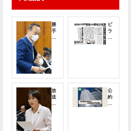
勝
ビ
手
ラ
な
：
米
都
国
知
と
事
の
が
約
築
束
地
原
市
発
場
放
公
運
移
送
約
転
転
法
違
「
延
の
反
長
期
解
に
期
を
釈
触
化
表
変
れ