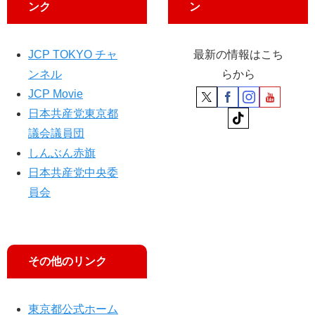
子
ンク
ン
氏
「
統
JCP TOKYO チャ
最新の情報はこち
一
ンネル
らから
見
JCP Movie
解
日本共産党東京都
の
撤
議会議員団
回
しんぶん赤旗
を
日本共産党中央委
」
員会
その他のリンク
東京都公式ホーム