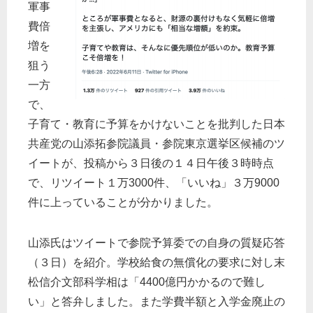
軍事
費倍
増を
狙う
一方
で、
子育て・教育に予算をかけないことを批判した日本
共産党の山添拓参院議員・参院東京選挙区候補のツ
イートが、投稿から３日後の１４日午後３時時点
で、リツイート１万3000件、「いいね」３万9000
件に上っていることが分かりました。
山添氏はツイートで参院予算委での自身の質疑応答
（３日）を紹介。学校給食の無償化の要求に対し末
松信介文部科学相は「4400億円かかるので難し
い」と答弁しました。また学費半額と入学金廃止の