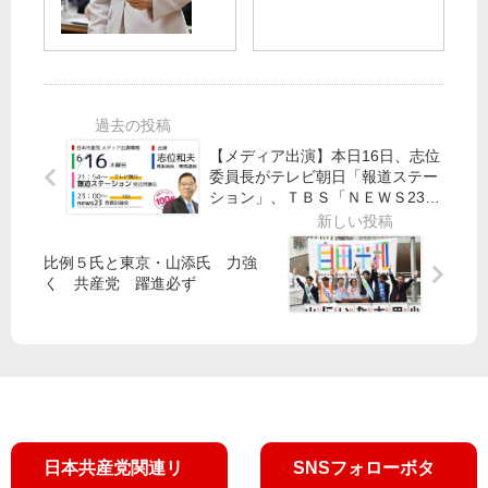
」
明
更
ず
都
笠
民
真
井
の
相
氏
世
徹
が
論
底
指
が
【メディア出演】本日16日、志位
究
委員長がテレビ朝日「報道ステー
摘
動
明
ション」、ＴＢＳ「ＮＥＷＳ23」
か
迫
に参加します
す
る
比例５氏と東京・山添氏 力強
参
く 共産党 躍進必ず
院
予
算
委
田
村
日本共産党関連リ
SNSフォローボタ
智