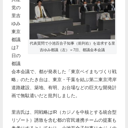
党の
里吉
ゆみ
東京
都議
代表質問で小池百合子知事（前列右）を追求する里
は7
吉ゆみ都議（左）＝7日、都議会本会議
日の
都議
会本会議で、都が発表した「東京ベイまちづくり戦
略」のたたき台は、東京・千葉を結ぶ第二東京湾岸
道路建設、築地、有明、お台場などの巨大な開発計
画で無駄遣いだと批判しました。
里吉氏は、同戦略はIR（カジノを中核とする統合型
リゾート）誘致を含む都の官民連携チームの提案も