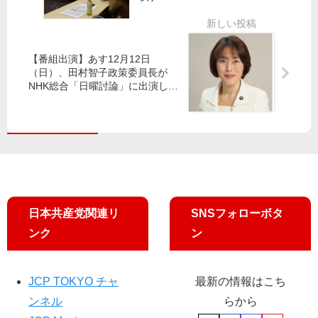
動
強
就
り
行
任
】
1
１
本
年
年
部
【番組出演】あす12月12日
共
ブ
（日）、田村智子政策委員長が
産
NHK総合「日曜討論」に出演しま
岸
ー
党
す
本
ス
が
区
議
懇
長
員
談
が
ら
会
会
と
見
市
民
東
ト
日本共産党関連リ
SNSフォローボタ
京
ー
ンク
ン
23
ク
区
中
JCP TOKYO チャ
最新の情報はこち
20
ンネル
らから
区