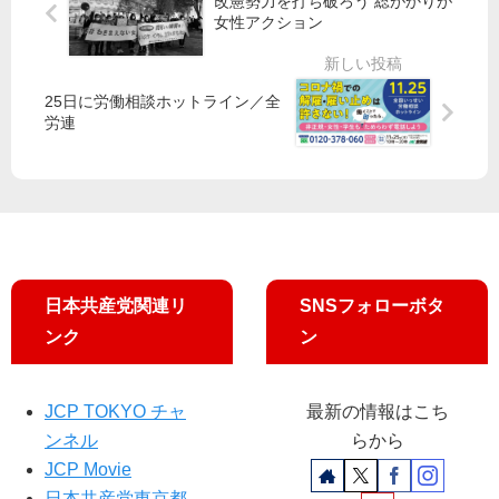
改憲勢力を打ち破ろう 総がかりが
長
プ
月
に
女性アクション
が
ラ
25
応
「
ン
日
え
日
」
、
る
25日に労働相談ホットライン／全
曜
共
田
日
労連
討
感
村
野
論
次
智
市
」
々
子
（
（
政
定
NH
策
数
K
委
２
総
員
）
日本共産党関連リ
SNSフォローボタ
合
長
清
）
・
水
ンク
ン
に
参
と
出
院
し
席
議
子
JCP TOKYO チャ
最新の情報はこち
し
員
ンネル
らから
ま
が
JCP Movie
す
NH
日本共産党東京都