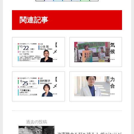
関連記事
【
気
メ
候
デ
危
ィ
機
ア
打
出
開
【
力
演
60
メ
合
】
％
デ
わ
小
脱
ィ
せ
池
炭
ア
市
晃
素
出
民
書
「
演
の
記
実
】
願
局
行
6
い