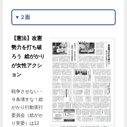
▼２面
【憲法】改憲
勢力を打ち破
ろう 総がかり
が女性アクシ
ョン
戦争させない・
９条壊すな！総
がかり行動実行
委員会（総がか
り実委）は12