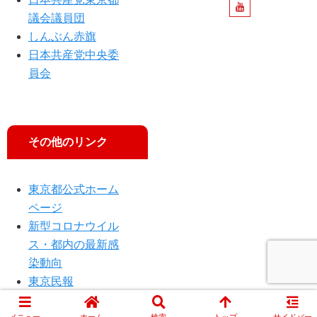
K
議会議員団
総
しんぶん赤旗
合
「
日本共産党中央委
日
員会
曜
討
論
」
その他のリンク
に
出
演
東京都公式ホーム
し
ページ
ま
す
新型コロナウイル
ス・都内の最新感
染動向
東京民報
メニュー
ホーム
検索
トップ
サイドバー