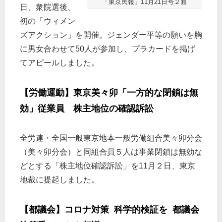
「東京民報」11月21日号２面
日、衆院選後、
初の「ウィメン
ズアクション」を開催。ジェンダー平等の願いを胸
に男女合わせて50人が参加し、プラカードを掲げ
てアピールしました。
【労働運動】東京美々卯「一方的な閉鎖は無
効」従業員 株主地位の確認訴訟
全労連・全国一般東京地本一般労働組合美々卯分会
（美々卯分会）と同組合員５人は事業閉鎖は無効な
どとする「株主地位確認訴訟」を11月２日、東京
地裁に提起しました。
【都議会】コロナ対策 科学的検証を 都議会