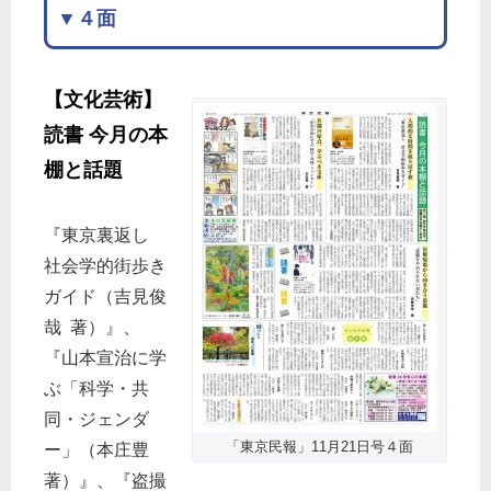
▼４面
【文化芸術】
読書 今月の本
棚と話題
『東京裏返し
社会学的街歩き
ガイド（吉見俊
哉 著）』、
『山本宣治に学
ぶ「科学・共
同・ジェンダ
「東京民報」11月21日号４面
ー」（本庄豊
著）』、『盗撮