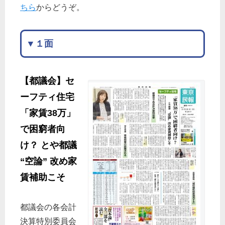
ちら
からどうぞ。
▼１面
【都議会】セ
ーフティ住宅
「家賃38万」
で困窮者向
け？ とや都議
“空論” 改め家
賃補助こそ
都議会の各会計
決算特別委員会