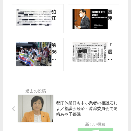
狛
国
江
連
前
勧
市
告
長
逆
の
行
第
「
セ
86
温
ク
見
回
か
ハ
直
メ
い
ラ
せ
ー
全
／
障
デ
員
共
害
ー
給
産
者
・
食
党
総
代
中
５
合
都庁休業日も中小業者の相談応じ
々
学
市
支
よ／都議会経済・港湾委員会で尾
木
で
崎あや子都議
議
援
公
も
が
法
園
」
議
等
に
ア