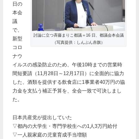
日の
本会
議
で、
討論に立つ斉藤まりこ都議＝16 日、都議会本会議
新型
（写真提供：しんぶん赤旗）
コロ
ナウ
イルスの感染防止のため、午後10時までの営業時
間短要請（11月28日～12月17日）に全面的に協力
した、酒類を提供する飲食店に1事業者40万円の協
力金を支払う補正予算を、全会一致で可決しまし
た。
日本共産党が提出していた
▽都内の大学生・専門学校生への1人3万円給付
▽一人親家庭の児童育成手当増額