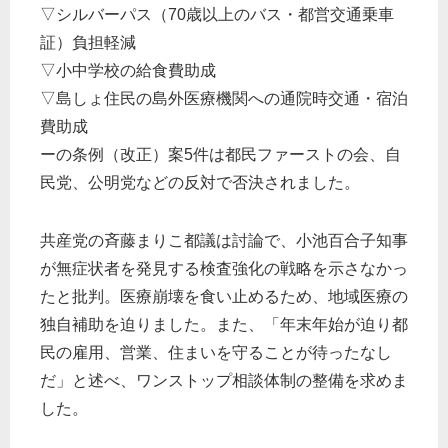
▽シルバーパス（70歳以上のバス・都営交通乗車
証）負担軽減
▽小中学校の給食費助成
▽島しょ住民の島外医療機関への通院時交通・宿泊
費助成
ーの条例（改正）案5件は都民ファーストの会、自
民党、公明党などの反対で否決されました。
共産党の斉藤まりこ都議は討論で、小池百合子知事
が無症状者を発見する検査強化の戦略を示さなかっ
たと批判。医療崩壊を食い止めるため、地域医療の
独自補助を迫りました。また、「年末年始が迫り都
民の雇用、営業、住まいを守ることが待ったなし
だ」と述べ、ワンストップ相談体制の整備を求めま
した。