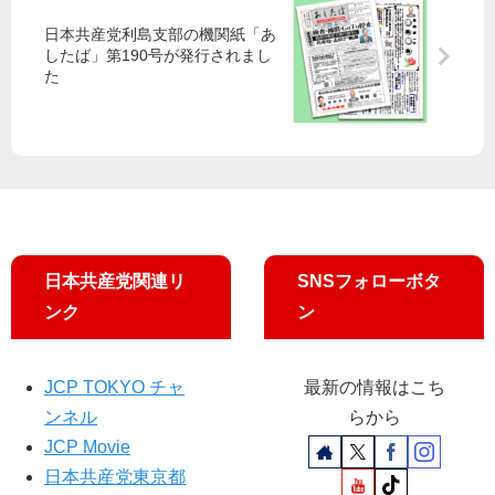
会
改
2
ン
日本共産党利島支部の機関紙「あ
で
定
万
ケ
したば」第190号が発行されまし
追
案
80
ー
た
及
00
ト
宮
人
に
本
生
徹
徒
議
ら
員
声
批
判
東
日本共産党関連リ
SNSフォローボタ
京
・
ンク
ン
東
久
留
JCP TOKYO チャ
最新の情報はこち
米
ンネル
らから
JCP Movie
日本共産党東京都