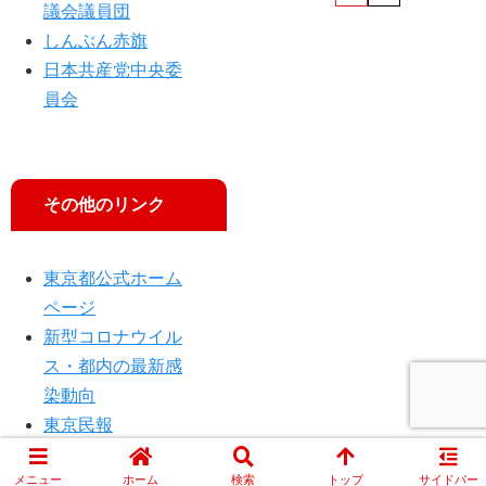
議会議員団
しんぶん赤旗
日本共産党中央委
員会
その他のリンク
東京都公式ホーム
ページ
新型コロナウイル
ス・都内の最新感
染動向
東京民報
メニュー
ホーム
検索
トップ
サイドバー
© 2014 JCP TOKYO.