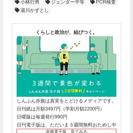
小林行男
ジェンダー平等
PCR検査
湯川かずとし
くらしと政治が、結びつく。
しんぶん赤旗は真実をとどけるメディアです。
日刊紙は月額3497円（学割月額2200円）
日曜版は毎週発行990円
日刊電子版は、ただいま３週間無料おためし中
赤旗電子版 見てみる