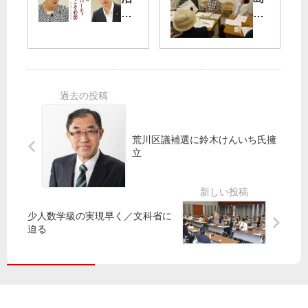
い
小
資
市
政
池
金
低
治
」
パ
空
を
緊
ー
オ
／
急
テ
ス
外
事
ィ
プ
国
態
ー
レ
特
宣
イ
派
言
自
家
荒川区議補選に鈴木けんいち氏擁
員
特
主
揺
立
協
番
的
れ
会
／
禁
る
く
止
／
志
ら
こ
米
少人数学級の実現早く／文科省に
位
し
そ
軍
迫る
委
SO
必
機
員
S
要
騒
長
声
音
が
出
低
会
そ
減
見
う