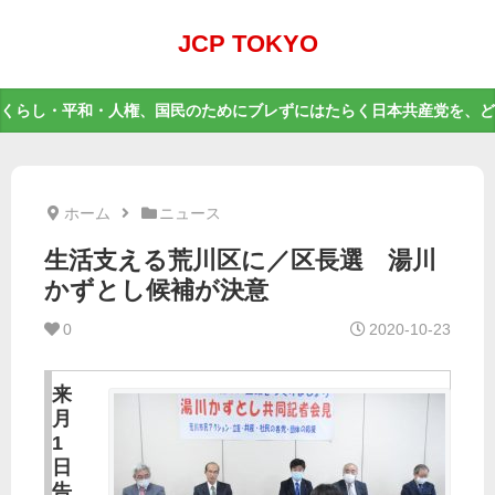
JCP TOKYO
くらし・平和・人権、国民のためにブレずにはたらく日本共産党を、ど
ホーム
ニュース
生活支える荒川区に／区長選 湯川
かずとし候補が決意
0
2020-10-23
来
月
1
日
告