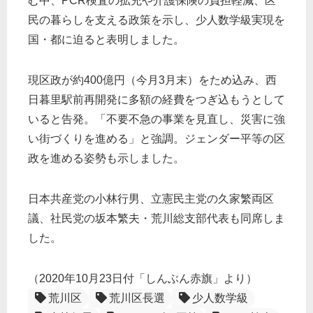
む中、PCR検査の拡充や介護保険の負担軽減、区
民の暮らしを支える政策を示し、少人数学級実現を
国・都に迫ると表明しました。
現区政が約400億円（今月3月末）をため込み、西
日暮里駅前再開発に多額の経費をつぎ込もうとして
いると告発。「不要不急の事業を見直し、災害に強
い街づくりを進める」と強調。ジェンダー平等の区
政を進める姿勢も示しました。
日本共産党の小林行男、立憲民主党の久家繁両区
議、社民党の坂本繁夫・荒川総支部代表も同席しま
した。
（2020年10月23日付「しんぶん赤旗」より）
荒川区
荒川区長選
少人数学級