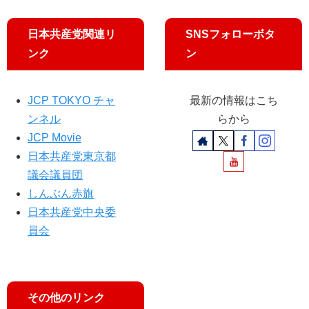
市
補
民
正
日本共産党関連リ
SNSフォローボタ
が
予
ンク
ン
請
算
願
見
署
直
名
JCP TOKYO チャ
最新の情報はこち
し
ンネル
らから
必
要
JCP Movie
日本共産党東京都
議会議員団
しんぶん赤旗
日本共産党中央委
員会
その他のリンク