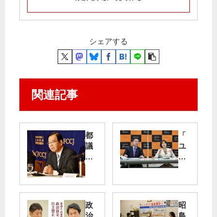
シェアする
関連記事
都
「
議
ユ
選
ー
勝
チ
利
ュ
で
ー
新
バ
政
昭
し
ー
治
島