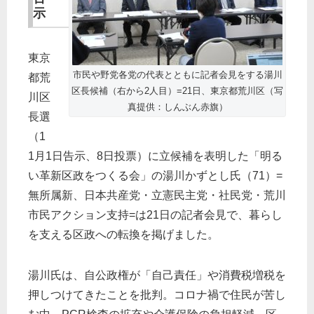
示
東京
市民や野党各党の代表とともに記者会見をする湯川
都荒
区長候補（右から2人目）=21日、東京都荒川区（写
川区
真提供：しんぶん赤旗）
長選
（1
1月1日告示、8日投票）に立候補を表明した「明る
い革新区政をつくる会」の湯川かずとし氏（71）=
無所属新、日本共産党・立憲民主党・社民党・荒川
市民アクション支持=は21日の記者会見で、暮らし
を支える区政への転換を掲げました。
湯川氏は、自公政権が「自己責任」や消費税増税を
押しつけてきたことを批判。コロナ禍で住民が苦し