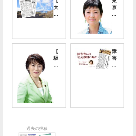
【
東
大
京
島
に
町
4
】
度
島
目
し
の
ょ
緊
【
障
の
急
駆
害
ペ
事
け
者
ー
態
あ
ら
ジ
宣
る
の
に
言
記
社
「
／
】
会
島
党
変
参
の
都
革
加
ひ
議
の
の
ろ
団
鼓
場
ば
・
動
を
」
和
が
第
泉