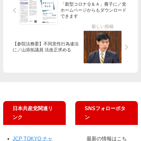
伝
「新型コロナＱ＆Ａ」冊子に／党
69
幹
わ
ホームページからもダウンロード
7
事
る
できます
号
長
～
を
が
田
掲
談
村
載
話
智
【参院法務委】不同意性行為違法
し
に／山添拓議員 法改正求める
子
ま
参
し
院
た
議
員
日本共産党関連リ
SNSフォローボタ
ンク
ン
JCP TOKYO チャ
最新の情報はこち