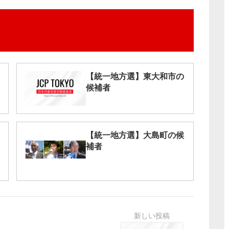
【統一地方選】東大和市の
候補者
【統一地方選】大島町の候
補者