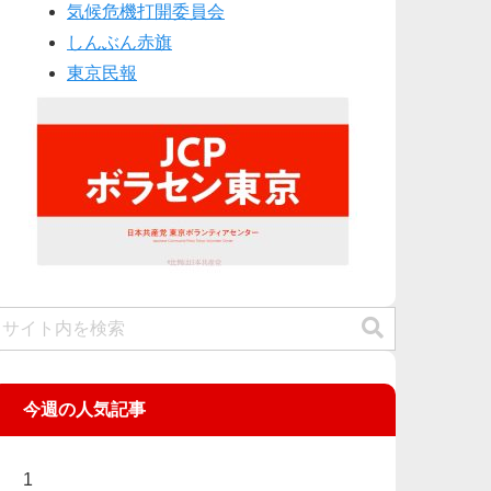
気候危機打開委員会
しんぶん赤旗
東京民報
今週の人気記事