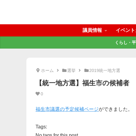
議員情報
イベント
くらし・平
ホーム
選挙
2019統一地方選
【統一地方選】福生市の候補者
0
福生市議選の予定候補ページ
ができました。
Tags:
No tags for this post.