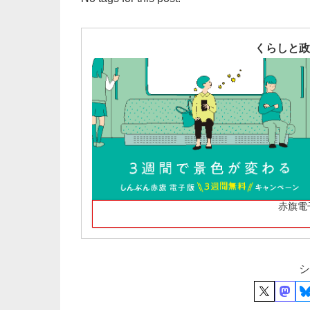
くらしと政
赤旗電
シ