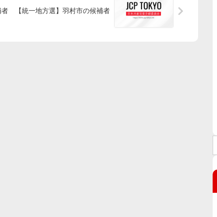
補者
【統一地方選】羽村市の候補者