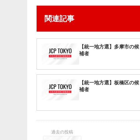
関連記事
【統一地方選】多摩市の候
補者
【統一地方選】板橋区の候
補者