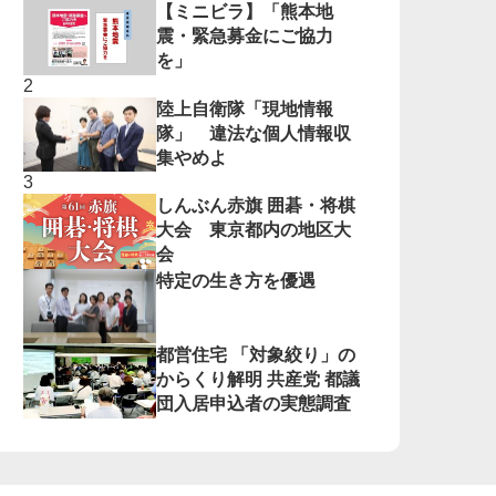
【ミニビラ】「熊本地
震・緊急募金にご協力
を」
陸上自衛隊「現地情報
隊」 違法な個人情報収
集やめよ
しんぶん赤旗 囲碁・将棋
大会 東京都内の地区大
会
特定の生き方を優遇
都営住宅 「対象絞り」の
からくり解明 共産党 都議
団入居申込者の実態調査