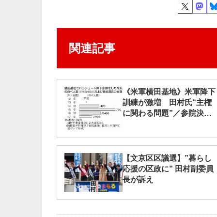
関連記事
《米軍横田基地》米軍降下
訓練が激増 田村氏“主権
に関わる問題”／参院決算
委
【文京区区議選】”暮らし
応援の区政に” 田村副委員
長が訴え