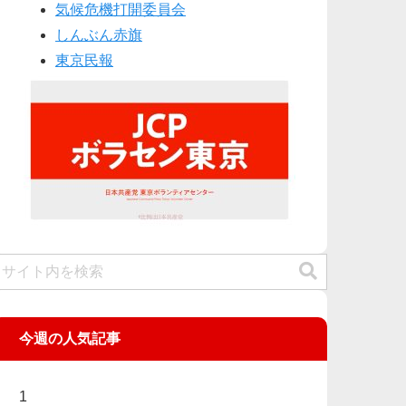
気候危機打開委員会
しんぶん赤旗
東京民報
今週の人気記事