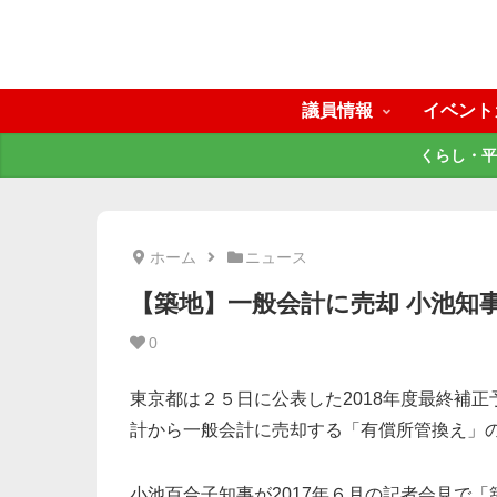
議員情報
イベント
くらし・平
ホーム
ニュース
【築地】一般会計に売却 小池知事
0
東京都は２５日に公表した2018年度最終補
計から一般会計に売却する「有償所管換え」
小池百合子知事が2017年６月の記者会見で