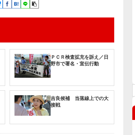
ＰＣＲ検査拡充を訴え／日
野市で署名・宣伝行動
吉良候補 当落線上での大
接戦