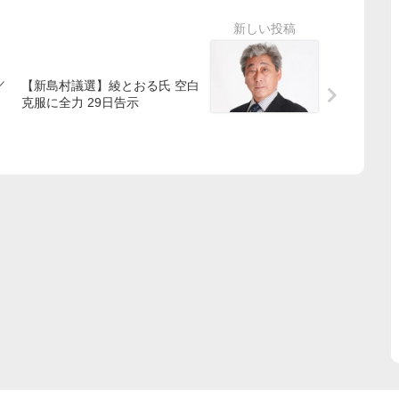
／
【新島村議選】綾とおる氏 空白
克服に全力 29日告示