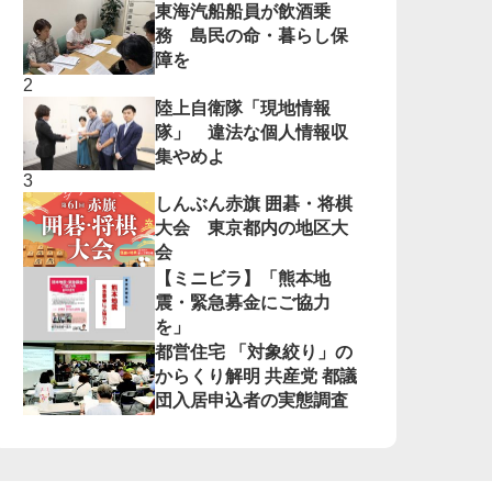
東海汽船船員が飲酒乗
務 島民の命・暮らし保
障を
陸上自衛隊「現地情報
隊」 違法な個人情報収
集やめよ
しんぶん赤旗 囲碁・将棋
大会 東京都内の地区大
会
【ミニビラ】「熊本地
震・緊急募金にご協力
を」
都営住宅 「対象絞り」の
からくり解明 共産党 都議
団入居申込者の実態調査