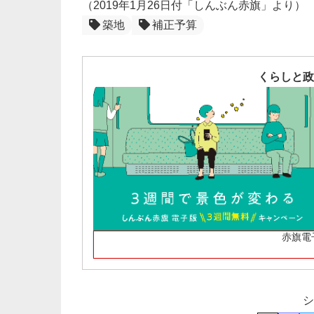
（2019年1月26日付「しんぶん赤旗」より）
築地
補正予算
くらしと政
赤旗電
シ