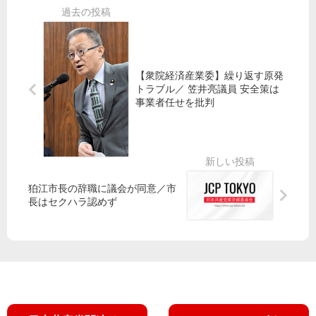
光
イ
め
聞
に
】
よ
く
影
東
響
富
山
士
添
【衆院経済産業委】繰り返す原発
で
トラブル／ 笠井亮議員 安全策は
氏
訓
事業者任せを批判
ら
練
国
へ
交
～
省
横
に
田
聞
狛江市長の辞職に議会が同意／市
基
き
長はセクハラ認めず
地
取
拠
り
点
が
本
格
化