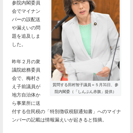
参院内閣委員
会でマイナン
バーの誤配送
や漏えいの問
題を追及しま
した。
昨年２月の衆
議院総務委員
会で、梅村さ
質問する田村智子議員＝５月31日、参
え子前議員が
院内閣委（「しんぶん赤旗」提供）
地方自治体か
ら事業所に送
付する住民税の「特別徴収税額通知書」へのマイナ
ンバーの記載は情報漏えいが起きると指摘。