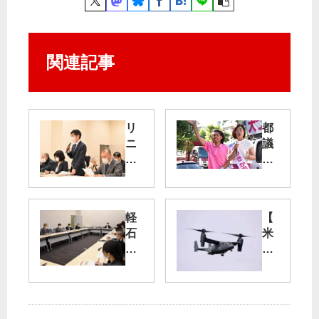
関連記事
リ
都
ニ
議
ア
補
新
選
幹
明
線
日
軽
【
「
投
石
米
調
票
軍
査
─
漁
オ
掘
都
業
ス
進
民
・
プ
」
の
観
レ
や
声