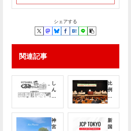
シェアする
関連記事
し
比
ん
例
ぶ
１
ん
０
赤
０
旗
万
神
新
連
票
宮
国
載
・