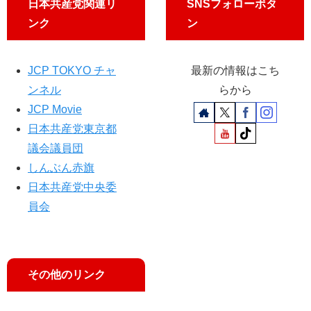
散
日本共産党関連リ
SNSフォローボタ
産
共
希
ンク
ン
党
産
望
都
党
中
議
都
！
JCP TOKYO チャ
最新の情報はこち
団
議
ンネル
らから
が
団
告
が
JCP Movie
発
公
日本共産党東京都
表
議会議員団
しんぶん赤旗
日本共産党中央委
員会
その他のリンク