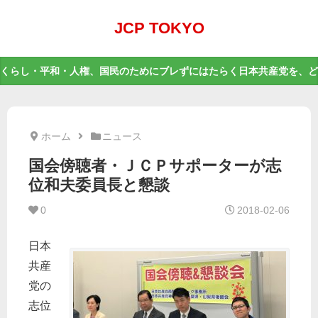
JCP TOKYO
くらし・平和・人権、国民のためにブレずにはたらく日本共産党を、ど
ホーム
ニュース
国会傍聴者・ＪＣＰサポーターが志
位和夫委員長と懇談
0
2018-02-06
日本
共産
党の
志位