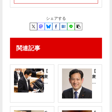
シェアする
関連記事
【
【
衆
衆
院
院
厚
東
労
京
委
20
】
区
宮
】