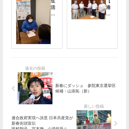
生
【
本
要
活
港
徹
求
保
区
議
と
護
議
員
批
員
持
判
利
】
続
を
用
「
化
政
者
酷
給
府
支
暑
付
に
援
か
の
／
よ
ら
改
宮
り
命
善
本
よ
守
を
徹
く
れ
新春にダッシュ 参院東京選挙区
要
議
」
候補・山添拓（新）
求
員
ケ
党
／
と
ー
区
「
市
ス
議
雑
民
ワ
団
所
ネ
連合政府実現へ決意 日本共産党が
ー
が
新春街頭宣伝
得
ッ
カ
港
田村智子、宮本徹、山添拓氏ら訴