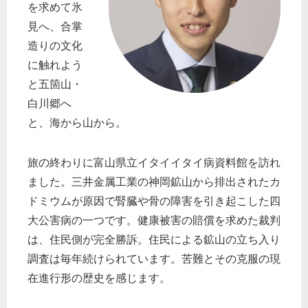
を求めて氷
見へ、合掌
造りの文化
に触れよう
と五箇山・
白川郷へ
と、海から山から。
旅の終わりに富山県立イタイイタイ病資料館を訪れ
ました。三井金属工業の神岡鉱山から排出されたカ
ドミウムが原因で腎臓や骨の障害を引き起こした四
大公害病の一つです。健康被害の賠償を求めた裁判
は、住民側が完全勝訴。住民による鉱山の立ち入り
調査は毎年続けられています。苦難とその克服の現
在進行形の歴史を感じます。