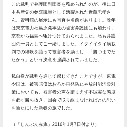
この裁判で弁護団副団長を務められたのが、後に日
本共産党の参院議員として活躍された近藤忠孝さ
ん。資料館の展示にも写真や名前があります。晩年
は東京電力福島原発事故の被害弁護団にも加わり、
京都から福島へ駆けつけておられました。私も弁護
団の一員としてご一緒しました。イタイイタイ病裁
判での経験を語って被害者を励まし、「勝つまでた
たかう」という決意を強調されていました。
私自身が裁判を通じて感じてきたことですが、東電
や国は、被害賠償はおろか再発防止や放射能汚染対
策においても、被害者の声を踏まえず不誠実な態度
を必ず勝ち抜き、国会で取り組まなければとの思い
を新たにした新春の旅でした。
（「しんぶん赤旗」2016年1月7日付より）