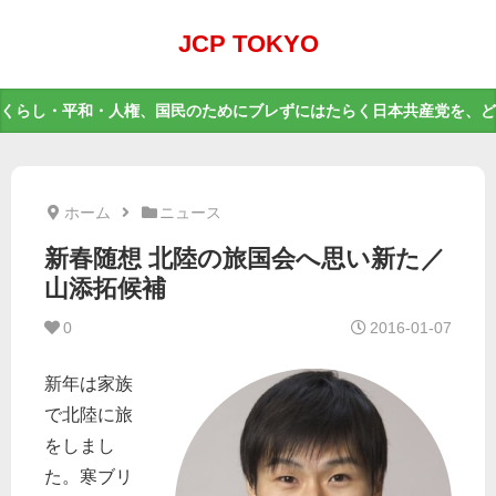
JCP TOKYO
くらし・平和・人権、国民のためにブレずにはたらく日本共産党を、ど
ホーム
ニュース
新春随想 北陸の旅国会へ思い新た／
山添拓候補
0
2016-01-07
新年は家族
で北陸に旅
をしまし
た。寒ブリ