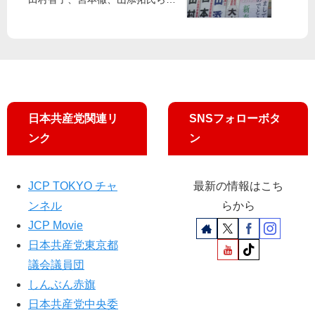
」
ト
ー
区
え
申
会
増
に
告
合
員
対
対
東
策
象
京
要
外
・
請
中
日本共産党関連リ
SNSフォローボタ
野
ンク
ン
党
区
議
JCP TOKYO チャ
最新の情報はこち
団
ンネル
らから
・
JCP Movie
支
援
日本共産党東京都
団
議会議員団
体
しんぶん赤旗
の
日本共産党中央委
連