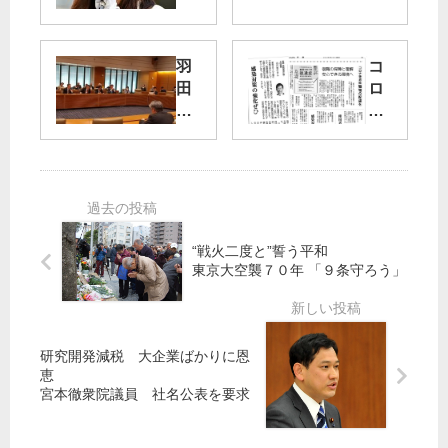
補
の
は
得
訴
票
羽
コ
え
田
ロ
る
１
新
ナ
》
議
ル
後
と
席
ー
遺
や
増
ト
症
英
【
見
津
目
直
職
子
黒
せ
場
“戦火二度と”誓う平和
候
】
の
東京大空襲７０年 「９条守ろう」
補
「
配
（
検
慮
練
討
を
馬
会
研究開発減税 大企業ばかりに恩
区
」
恵
宮本徹衆院議員 社名公表を要求
・
停
定
滞
数