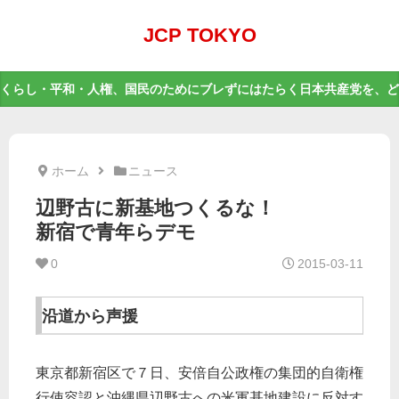
JCP TOKYO
くらし・平和・人権、国民のためにブレずにはたらく日本共産党を、ど
ホーム
ニュース
辺野古に新基地つくるな！
新宿で青年らデモ
0
2015-03-11
沿道から声援
東京都新宿区で７日、安倍自公政権の集団的自衛権
行使容認と沖縄県辺野古への米軍基地建設に反対す