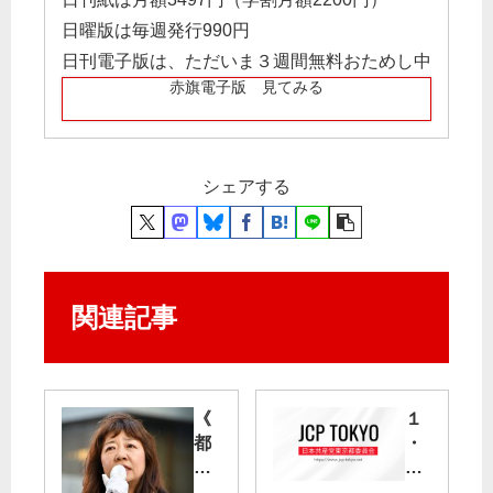
日曜版は毎週発行990円
日刊電子版は、ただいま３週間無料おためし中
赤旗電子版 見てみる
シェアする
関連記事
《
１
都
・
議
４
候
倍