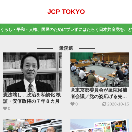
JCP TOKYO
くらし・平和・人権、国民のためにブレずにはたらく日本共産党を、ど
衆院選
党東京都委員会が衆院候補
憲法壊し、政治を私物化 検
者会議／党の姿広げる先頭
証・安倍政権の７年８カ月
に
0
2020-10-15
0