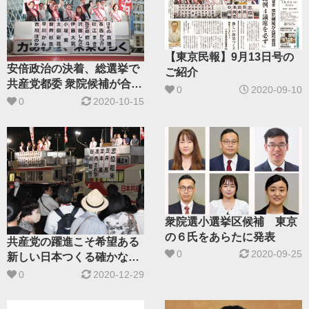
【東京民報】9月13日号の
安倍政治の決着、総選挙で
ご紹介
共産党都委 衆院候補が合同
0
2020-09-10
会見
0
2020-10-15
衆院選小選挙区候補 東京
の６氏をあらたに発表
共産党の躍進こそ希望ある
0
2020-09-25
新しい日本つくる確かな力
／新宿駅西口で志位委員長
0
2020-12-29
が訴え