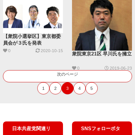
【衆院小選挙区】東京都委
員会が３氏を発表
0
2020-10-15
衆院東京21区 早川氏を擁立
0
2019-06-23
次のページ
1
2
3
4
5
日本共産党関連リ
SNSフォローボタ