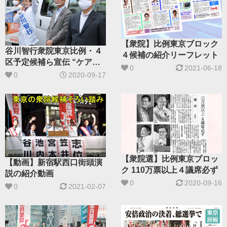
【衆院】比例東京ブロック
谷川智行衆院東京比例・４
４候補の紹介リーフレット
区予定候補ら宣伝 “ケアに
0
2021-06-18
手厚い社会へ”／大田区蒲
0
2020-09-17
田駅前
【衆院選】比例東京ブロッ
【動画】新宿駅西口街頭演
ク 110万票以上４議席必ず
説の紹介動画
0
2020-09-16
0
2021-02-07