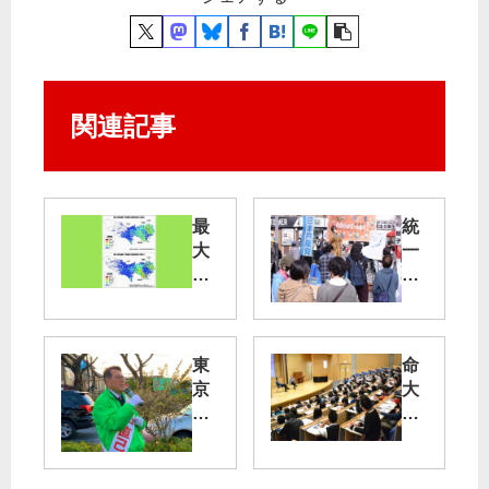
関連記事
最
統
大
一
震
地
度
方
７
選
の
へ
東
命
首
Ｊ
京
大
都
Ｃ
・
切
直
Ｐ
府
に
下
サ
中
す
地
ポ
市
る