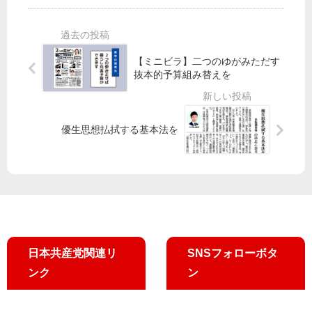
震
ー
長
９
都
タ
選
条
防
ー
告
守
災
宣
示
り
【ミニビラ】二つのゆがみただす
会
伝
甲
た
抜本的予算組み替えを
議
田
い
氏
学
都
が
生
内
優生思想払拭する基本法を
第
が
死
一
「
者
声
ピ
６
ー
１
ス
０
ナ
０
イ
人
ト
超
日本共産党関連リ
SNSフォローボタ
９
想
ンク
ン
」
定