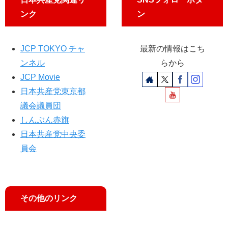
区
ンク
ン
・
板
橋
JCP TOKYO チャ
最新の情報はこち
で
訴
ンネル
らから
え
JCP Movie
日本共産党東京都
議会議員団
しんぶん赤旗
日本共産党中央委
員会
その他のリンク