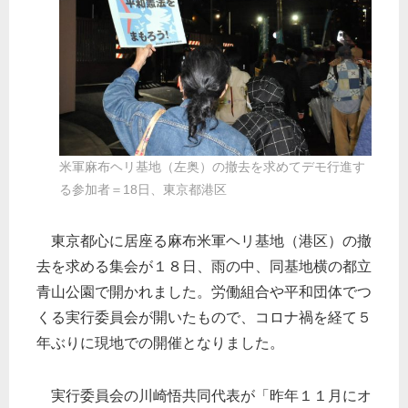
米軍麻布ヘリ基地（左奥）の撤去を求めてデモ行進す
る参加者＝18日、東京都港区
東京都心に居座る麻布米軍ヘリ基地（港区）の撤
去を求める集会が１８日、雨の中、同基地横の都立
青山公園で開かれました。労働組合や平和団体でつ
くる実行委員会が開いたもので、コロナ禍を経て５
年ぶりに現地での開催となりました。
実行委員会の川崎悟共同代表が「昨年１１月にオ