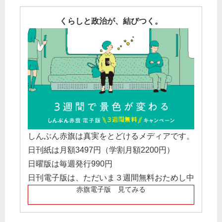
くらしと政治が、結びつく。
しんぶん赤旗は真実をとどけるメディアです。
日刊紙は月額3497円（学割月額2200円）
日曜版は毎週発行990円
日刊電子版は、ただいま３週間無料おためし中
赤旗電子版 見てみる