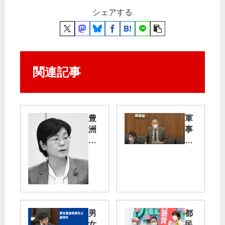
シェアする
関連記事
豊
軍
洲
事
新
対
市
軍
場
事
地
危
下
険
水
な
男
都
管
道
女
民