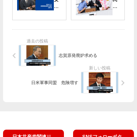
理
笠
賃
の
は
井
金
命
破
氏
格
綻
差
守
「
な
る
中
ど
都
枢
直
政
」
視
を
志賀原発廃炉求める
打
を
／
撃
小
を
池
批
書
日米軍事同盟 危険増す
判
記
局
長
が
北
多
摩
3
日本共産党関連リ
SNSフォローボタ