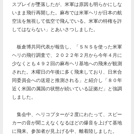
スプレイが墜落したが、米軍は原因も明らかにしな
いまま飛行再開した。麻布では米軍ヘリが日本の航
空法を無視して低空で飛んでいる。米軍の特権を許
してはならない」とあいさつしました。
板倉博共同代表が報告し、「ＳＮＳを使った米軍
ヘリの飛行調査で、２０２２年２月から今年４月に
少なくとも４９２回の麻布ヘリ基地への飛来が観測
された。木曜日の午後に多く飛来しており、日米合
同委員会への送迎と推測される」と紹介し「８０年
近く米国の属国の状態が続いている証拠だ」と強調
しました。
集会中、ヘリコプターが２度にわたって、スピー
カーの音が聞こえなくなるほどの爆音を上げて基地
に飛来。参加者が見上げる中、離着陸しました。