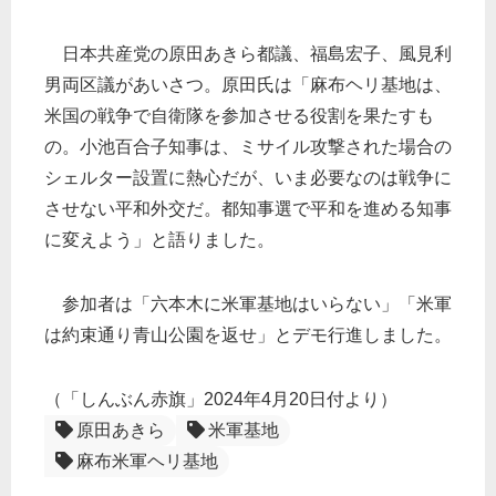
日本共産党の原田あきら都議、福島宏子、風見利
男両区議があいさつ。原田氏は「麻布ヘリ基地は、
米国の戦争で自衛隊を参加させる役割を果たすも
の。小池百合子知事は、ミサイル攻撃された場合の
シェルター設置に熱心だが、いま必要なのは戦争に
させない平和外交だ。都知事選で平和を進める知事
に変えよう」と語りました。
参加者は「六本木に米軍基地はいらない」「米軍
は約束通り青山公園を返せ」とデモ行進しました。
（「しんぶん赤旗」2024年4月20日付より）
原田あきら
米軍基地
麻布米軍ヘリ基地