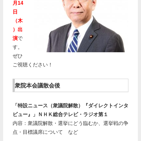
月14
日
（木
）出
演
で
す。
ぜひ
ご視聴ください！
衆院本会議散会後
「特設ニュース（衆議院解散）『ダイレクトインタ
ビュー』」ＮＨＫ総合テレビ・ラジオ第１
内容：衆議院解散・選挙にどう臨むか、選挙戦の争
点・目標議席について など