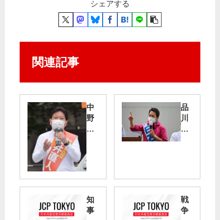
シェアする
関連記事
中
品
野
川
区
区
長
選
選
挙
挙
区
酒
白
井
石
知
戦
氏
た
事
争
が
み