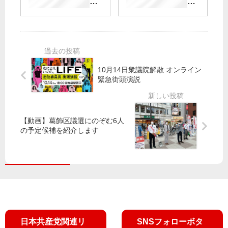
の
法
立
お
追
廃
候
候
悼
止
補
補
文
、
／
見
憲
羽
送
法
田
り
守
10月14日衆議院解散 オンライン
新
に
ろ
緊急街頭演説
ル
抗
う
ー
議
共
ト
／
産
止
【動画】葛飾区議選にのぞむ6人
革
党
め
の予定候補を紹介します
新
都
る
都
委
政
が
を
協
つ
力
く
訴
る
え
会
日本共産党関連リ
SNSフォローボタ
が