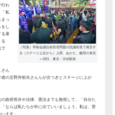
で行わ
、「私
止まっ
スをし
する著
くる
（写真）学術会議任命拒否問題の抗議街宣で発言す
志で
る（ステージ上左から）上西、あかた、飯田の各氏
＝18日、東京・渋谷駅前
こさん
学者の五野井郁夫さんらが次つぎとステージに上が
去の政府答弁や法律、憲法までも無視して、「自分た
。「ならば私たちが外に出ていいましょう。私は、菅
いいます」