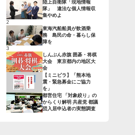
陸上自衛隊「現地情報
隊」 違法な個人情報収
集やめよ
東海汽船船員が飲酒乗
務 島民の命・暮らし保
障を
しんぶん赤旗 囲碁・将棋
大会 東京都内の地区大
会
【ミニビラ】「熊本地
震・緊急募金にご協力
を」
都営住宅 「対象絞り」の
からくり解明 共産党 都議
団入居申込者の実態調査