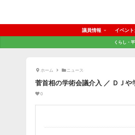
議員情報
イベント
くらし・平
ホーム
ニュース
菅首相の学術会議介入 ／ ＤＪ
0