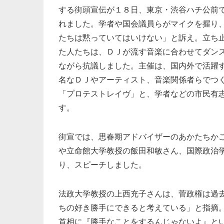
する街頭宣伝が１８日、東京・渋谷ハチ公前
れました。学者や国会議員らがマイクを握り
たちは黙っていてはいけない」と訴え。立ち
た人たちは、ＤＪが流す音楽に合わせてダン
ながら抗議しました。主催は、国内外で活躍
名なＤＪやアーティスト、音楽関係者らでつ
「プロテストレイヴ」と、学者などの市民有
す。
街宣では、思春期アドバイザーのあかたちか
や立命館大学教授の飯田和敏さん、国際政治
り、スピーチしました。
法政大学教授の上西充子さんは、菅政権は過
ちの好き勝手にできると考えている」と指摘
首相に『勝手なことをするんじゃないよ』と