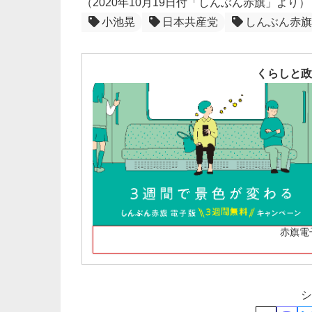
（2020年10月19日付「しんぶん赤旗」より）
小池晃
日本共産党
しんぶん赤旗
くらしと政
赤旗電
シ