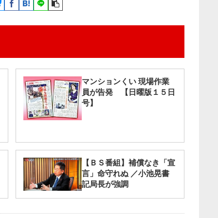
マンションくい 現場作業
員が告発 【日曜版１５日
号】
【ＢＳ番組】補償なき「宣
言」命守れぬ ／小池晃書
記局長が強調