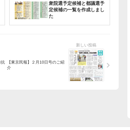
衆院選予定候補と都議選予
定候補の一覧を作成しまし
た
前抗
【東京民報】２月10日号のご紹
介