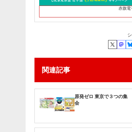
赤旗電
シ
関連記事
原発ゼロ 東京で３つの集
会 ​