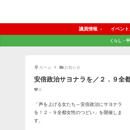
議員情報
イベント
くらし・平
ホーム
お知らせ
安倍政治サヨナラを／２．９全
0
「声を上げる女たち～安倍政治にサヨナラ
を！２・９全都女性のつどい」を開催しま
す。