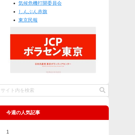
気候危機打開委員会
しんぶん赤旗
東京民報
今週の人気記事