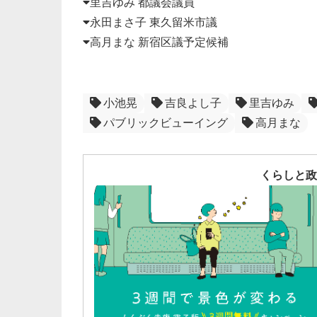
里吉ゆみ 都議会議員
永田まさ子 東久留米市議
高月まな 新宿区議予定候補
小池晃
吉良よし子
里吉ゆみ
パブリックビューイング
高月まな
くらしと政