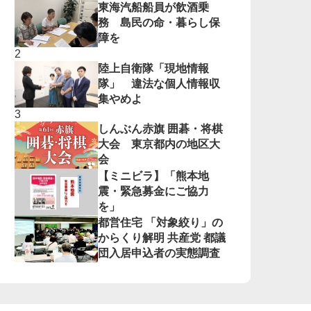
東海汽船船員が飲酒乗
務 島民の命・暮らし保
障を
陸上自衛隊「現地情報
隊」 違法な個人情報収
集やめよ
しんぶん赤旗 囲碁・将棋
大会 東京都内の地区大
会
【ミニビラ】「熊本地
震・緊急募金にご協力
を」
都営住宅 「対象絞り」の
からくり解明 共産党 都議
団入居申込者の実態調査