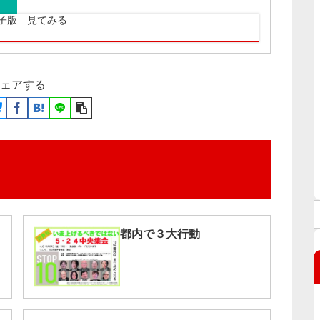
子版 見てみる
ェアする
都内で３大行動