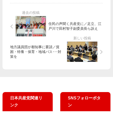
念
ご
倉
」
紹
春
介
奈
都
住民の声聞く共産党に／足立、江
議
戸川で田村智子副委員長ら訴え
が
代
表
地方議員団が都知事に要請／貧
質
困・特養・保育・地域バス･･･対
問
策を
で
小
池
都
知
事
を
日本共産党関連リ
SNSフォローボタ
追
及
ンク
ン