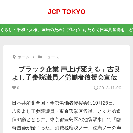
JCP TOKYO
くらし・平和・人権、国民のためにブレずにはたらく日本共産党を、ど
ホーム
ニュース
「ブラック企業 声上げ変える」吉良
よし子参院議員／労働者後援会宣伝
0
2018-11-06
日本共産党全国・全都労働者後援会は10月26日、
吉良よし子参院議員・東京選挙区候補、とくとめ道
信都議とともに、東京都豊島区の池袋駅東口で「臨
時国会が始まった。消費税増税ノー、改憲ノーの声