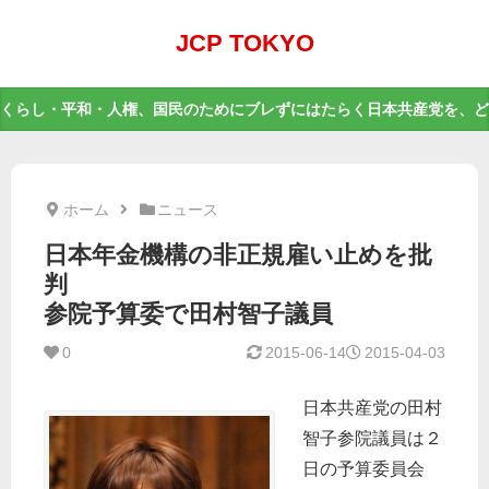
JCP TOKYO
くらし・平和・人権、国民のためにブレずにはたらく日本共産党を、ど
ホーム
ニュース
日本年金機構の非正規雇い止めを批
判
参院予算委で田村智子議員
0
2015-06-14
2015-04-03
日本共産党の田村
智子参院議員は２
日の予算委員会