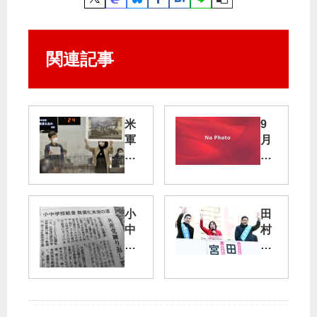
関連記事
米
9
軍
月
横
の
田
都
基
区
地
部
小
田
撤
物
中
村
去
価
学
委
求
、
校
員
め
2.8
給
長
よ
％
食
が
／
上
無
解
夜
昇