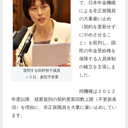
で、日本年金機構
による非正規職員
の大量雇い止め
（契約を更新せず
にやめさせるこ
と）を批判し、国
民の年金受給権を
保障する人員体制
の確立を主張しま
質問する田村智子議員
した。
＝２日、参院予算委
同機構は２０１２
年度以降、就業規則の契約更新回数上限（不更新条
項）を理由に、非正規職員を大量に雇い止めしてい
ます。