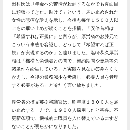
田村氏は､｢年金への苦情が殺到するなかでも真面目
に頑張ってきた。助けて」という、雇い止めされた
女性の悲痛な訴えを示し、今後も毎年１５００人以
上もの雇い止めが続くことを指摘。「安倍首相は
『希望すれば正規に』と言うが、厚労省のお膝元で
こういう事態を容認し、どうして『希望すれば正
規』が実現するのか」と迫りました。塩崎恭久厚労
相は「機構と労働者との間で、契約期間や更新等の
諸条件を締結している」と実態を見ない答弁をくり
かえし、今後の業務減少を考慮し「必要人員を管理
する必要がある」と冷たく言い放ちました。
厚労省の樽見英樹審議官は、昨年度１８００人を雇
い止めする一方で、１９００人採用したと答弁。不
更新条項で、機械的に職員を入れ替えているにすぎ
ないことが明らかになりました。