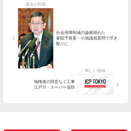
償
散
間
化
第
訓
30
一
練
年
共
声
住
5
産
民
か
社会保障削減の論拠崩れた
党
被
月
参院予算委・小池議員質問で浮き
は
害
ぶ
彫りに
繰
都
り
り
議
返
会
し
委
要
で
求
和
地権者の同意なく工事
江戸川・スーパー堤防
泉
自
な
公
お
は
み
妨
氏
害