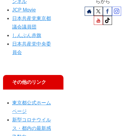
村
ンネル
らから
智
JCP Movie
子
日本共産党東京都
議
議会議員団
員
が
しんぶん赤旗
要
日本共産党中央委
求
員会
その他のリンク
東京都公式ホーム
ページ
新型コロナウイル
ス・都内の最新感