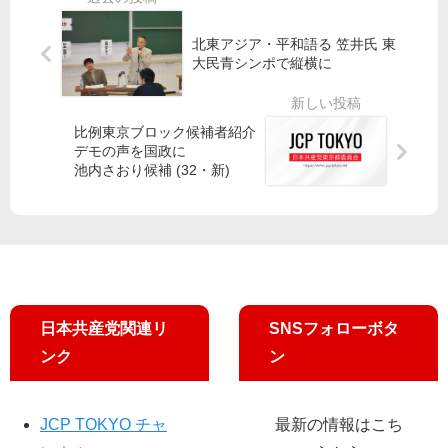
代
費
根
前
表
交
底
日
北東アジア・平和語る 笠井氏 東
ブ
付
揺
野
大民青シンポで縦横に
ロ
金
る
市
ッ
の
が
議
ク
増
す
）
比例東京ブロック候補者紹介
４
額
／
の
デモの声を国政に
氏
を
宮
チ
池内さおり候補 (32・新)
の
」
本
ラ
決
参
徹
シ
意
院
議
が
と
文
員
で
抱
教
が
き
負
科
撤
ま
学
回
し
日本共産党関連リ
SNSフォローボタ
委
要
た
ンク
ン
員
求
会
JCP TOKYO チャ
最新の情報はこち
田