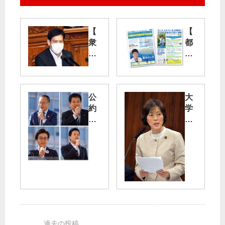
【
【
衆
都
院
議
本
補
会
選
議
】
公
大
】
清
約
学
検
水
実
研
察
と
現
究
庁
し
へ
低
法
子
全
迷
案
都
力
打
：
議
～
破
民
予
東
へ
主
定
京
「
主
候
比
運
義
補
例
営
の
（